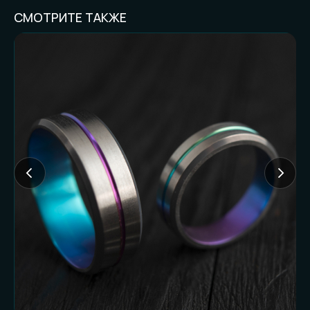
СМОТРИТЕ ТАКЖЕ
FAQ И ГОТОВНОСТЬ
К ЗАКАЗУ
Частые вопросы (и честные
ответы):
Доставляете ли
наложенным
платежом?
Нет. Работаем только по предоплате. Это
наш принцип и защита от недоразумений
с обеих сторон.