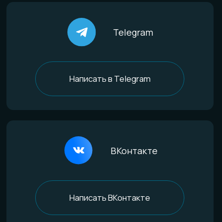
По материалам
Титан
Стекло
Дерево и смола
Комбинированные
Материалы и технологии
Всё о титане
Процесс анодирования
Природные материалы
Уникальная технология
Эксклюзивные процессы
Покупателям
Доставка и оплата
Определение размера
Гарантии качества