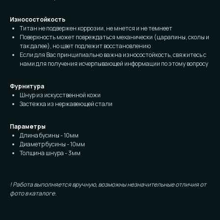
Износостойкость
Титан не подвержен коррозии, не мнется и не темнеет
Поверхность может повреждаться механически (царапины, сколы и
так далее), но цвет подлежит восстановлению
Если для Вас принципиально важна износостойкость, свяжитесь с
нами для получения исчерпывающей информации по этому вопросу
Фурнитура
Шнур из искусственной кожи
Застежка из нержавеющей стали
Параметры
Длина бусины - 10мм
Диаметр бусины - 10мм
Толщина шнура - 3мм
! Работа выполняется вручную, возможны незначительные отличия от
фото в каталоге.