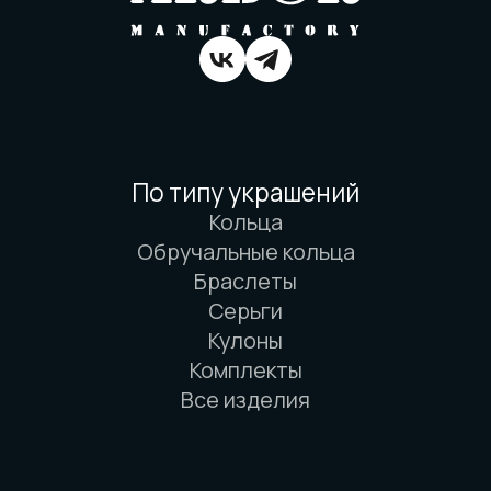
Вся информация о свойствах материалов
основана на физических законах. Никакой
магии. Только наука. И немного
искусства. И очень много терпения.
© 2016-2026 Arbor Manufactory.
ИП Карасёв И.Е.
Сайт разработан дровосеками