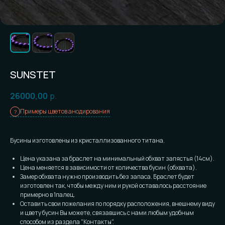
SUNSTET
26000,00
р.
Примеры цветов анодирования
Бусины изготовлены из кристаллизованного титана.
Цена указана за браслет на минимальный обхват запястья (14см).
Цена меняется в зависимости от количества бусин (обхвата).
Замер обхвата нужно производить без запаса. Браслет будет
изготовлен так, чтобы между ним и рукой оставалось расстояние
примерно в 1палец.
Оставить свои пожелания по порядку расположения, внешнему виду
и цвету бусин Вы можете, связавшись с нами любым удобным
способом из раздела "Контакты".