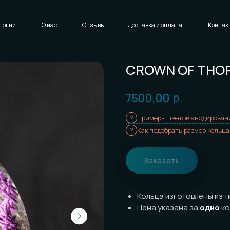
Написать нам
Доставка и оплата
Контакты
CROWN OF THORNS (
р.
7500,00
Примеры цветов анодирования
Как подобрать размер кольца
Заказать
Кольца изготовлены из титана с
т
Цена указана за
одно
кольцо
Износостойкость: