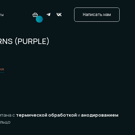
PURPLE)
ермической обработкой
и
анодированием