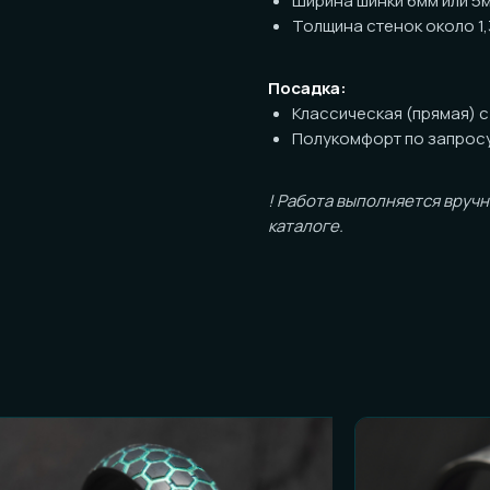
Посадка:
Классическая (прямая) с обработ
Полукомфорт по запросу (+1000р 
! Работа выполняется вручную, возм
каталоге.
ОСТЬ К ЗАКАЗУ
и честные ответы):