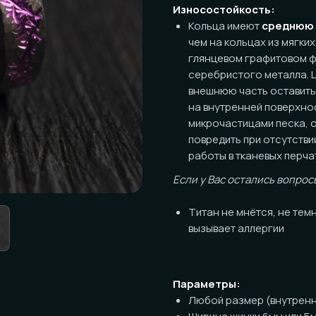
Кольца имеют
среднюю
износост
чем на кольцах из мягких металло
глянцевом графитовом фоне, но 
серебристого металла. Царапины 
внешнюю часть оставить серебрис
на внутренней поверхности со вр
микрочастицами песка, оседающи
повредить при отсутствии специф
работы в тканевых перчатках). Ко
Если у Вас остались вопросы по пов
Титан не мнётся, не темнеет, ник
вызывает аллергии
Параметры:
Любой размер (внутренний диаме
Ширина шинки 6мм или 5мм на выб
Толщина стенок около 1,3мм