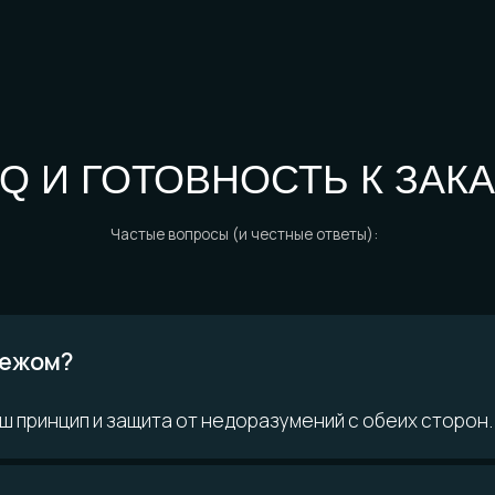
 ВОПРОСЫ?
ом?
ринцип и защита от недоразумений с обеих сторон.
Возможно,
кте
ответ уже есть
у доставки?
Читать FAQ
материалам
Покупателям
О компании
н
Доставка и
История мастерской
ло
оплата
Наши