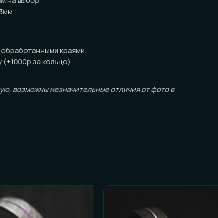
анными краями.
за кольцо)
ожны незначительные отличия от фото в