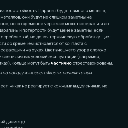
ойкость. Царапин будет намного меньше,
в, они будут не слишком заметны на
со временем чернение может истираться до
и потёртости будут менее заметны, если
той, не делая термическую обработку. Цвет
еменем истирается от контакта с
ми на руках. Цвет внешнего узора сложно
ичных условий эксплуатации (например,
льца могут быть
частично
отреставрированы.
оду износостойкости, напишите нам.
ак не реагирует с кожными выделениями, не
тр)
ор