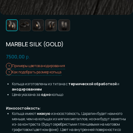
MARBLE SILK (GOLD)
7500,00
р.
Примеры цветов анодирования
Как подобрать размер кольца
Кольца изготовлены из титана с
термической обработкой
и
анодированием
Цена указана за
одно
кольцо
Износостойкость:
Кольца имеют
низкую
износостойкость. Царапин будет намного
меньше, чем на кольцах из мягких металлов, но они будут заметны
из-за контраста (будут серебристыми глянцевыми на матовом
графитовом/цветном фоне). Цвет на внутренней поверхности со