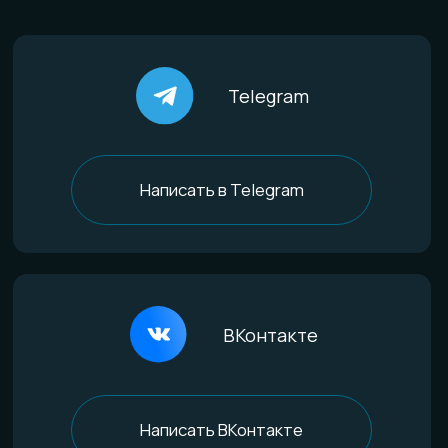
По материалам
Титан
Стекло
Дерево и смола
Комбинированные
Материалы и технологии
Всё о титане
Процесс анодирования
Природные материалы
Уникальная технология
Эксклюзивные процессы
Покупателям
Доставка и оплата
Определение размера