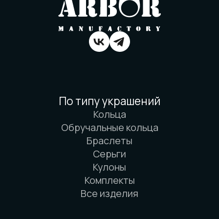
Вся информация о свойствах материалов
основана на физических законах. Никакой
магии. Только наука. И немного
искусства. И очень много терпения.
© 2016-2026 Arbor Manufactory.
ИП Карасёв И.Е.
Сайт разработан дровосеками