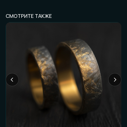
СМОТРИТЕ ТАКЖЕ
FAQ И ГОТОВНОСТЬ
К ЗАКАЗУ
Частые вопросы (и честные
ответы):
Доставляете ли
наложенным
платежом?
Нет. Работаем только по предоплате. Это
наш принцип и защита от недоразумений