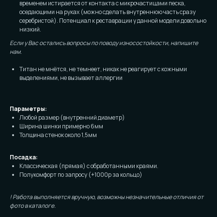
временем истирается от контакта с микрочастицами песка,
оседающими на руках (можно сделать внутреннюю часть сразу
серебристой). Потенциал к реставрации у данной модели довольно
низкий.
Если у Вас остались вопросы по поводу износостойкости, напишите
нам.
Титан не мнётся, не темнеет, никак не реагирует с кожными
выделениями, не вызывает аллергии
Параметры:
Любой размер (внутренний диаметр)
Ширина шинки примерно 6мм
Толщина стенок около 1,5мм
Посадка:
Классическая (прямая) с обработанными краями.
Полукомфорт по запросу (+1000р за кольцо)
! Работа выполняется вручную, возможны незначительные отличия от
фото в каталоге.