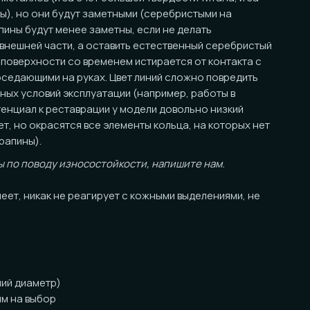
ости со временем истирается от контакта с
и на руках. Цвет линий сложно повредить
вий эксплуатации (например, работы в
 реставрации у модели довольно низкий
асятся все элементы кольца, на которых нет
оду износостойкости, напишите нам.
ак не реагирует с кожными выделениями, не
тр)
ор
анными краями.