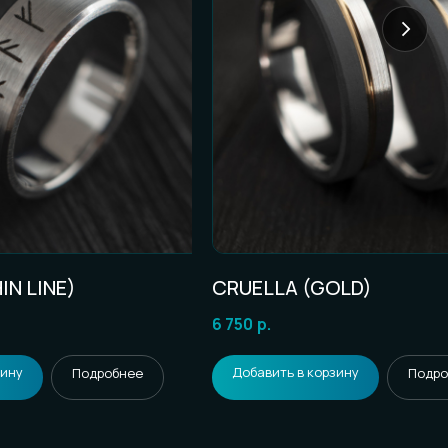
IN LINE)
CRUELLA (GOLD)
6 750
р.
зину
Добавить в корзину
Подробнее
Подро