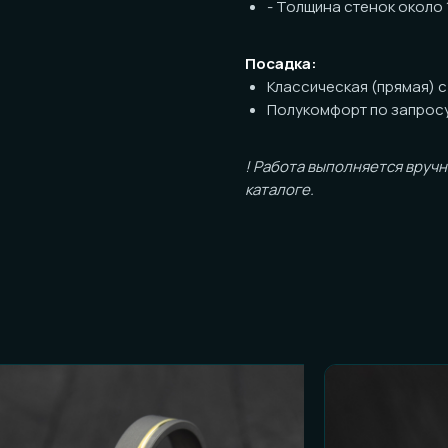
Полукомфорт по запросу (+1000р 
! Работа выполняется вручную, возм
каталоге.
ОСТЬ К ЗАКАЗУ
и честные ответы):