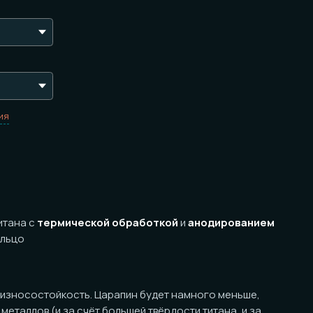
ермической обработкой
и
анодированием
ойкость. Царапин будет намного меньше,
 (и за счёт большей твёрдости титана, и за
и будут заметными (серебристыми на
т менее заметны, если не делать
асти, а оставить естественный серебристый