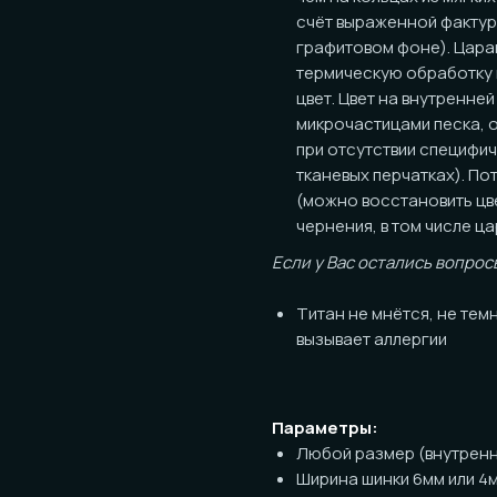
цвет. Цвет на внутренней поверхн
микрочастицами песка, оседающим
при отсутствии специфичных усло
тканевых перчатках). Потенциал к
(можно восстановить цвет, но окр
чернения, в том числе царапины).
Если у Вас остались вопросы по пов
Титан не мнётся, не темнеет, ник
вызывает аллергии
Параметры:
Любой размер (внутренний диаме
Ширина шинки 6мм или 4мм на выб
- Толщина стенок около 1,5мм
Посадка:
Классическая (прямая) с обработ