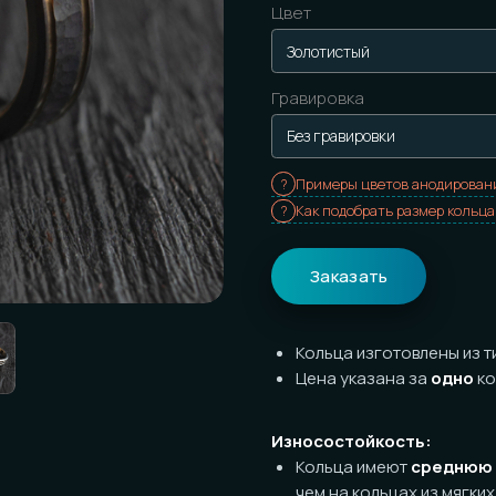
Гравировка
Примеры цветов анодирования
Как подобрать размер кольца
Заказать
Кольца изготовлены из титана с
т
Цена указана за
одно
кольцо
Износостойкость:
Кольца имеют
среднюю
износост
чем на кольцах из мягких металлов
счёт выраженной фактуры), но он
графитовом фоне). Царапины буду
термическую обработку внешней ч