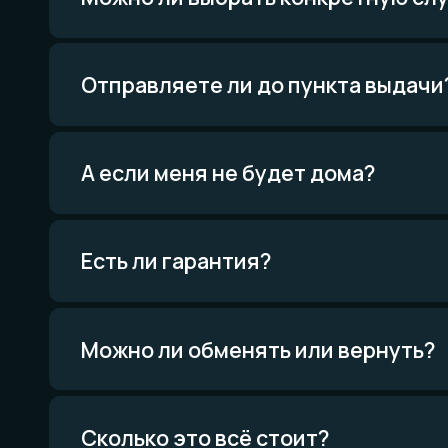
Приро
Уника
Экскл
Есть ли гарантия?
Политика конфиденциальности
Договор оферты
Товарный знак
Можно ли обменять или вернуть?
Вся информация о свойствах материалов основана на физических законах.
Никакой магии. Только наука. И немного искусства. И очень много терпения.
Сколько это всё стоит?