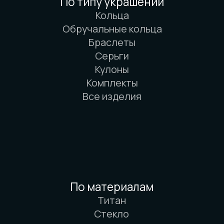
Вся информация о свойствах материалов
основана на физических законах. Никакой
магии. Только наука. И немного
искусства. И очень много терпения.
© 2016-2026 Arbor Manufactory.
ИП Карасёв И.Е.
Сайт разработан дровосеками