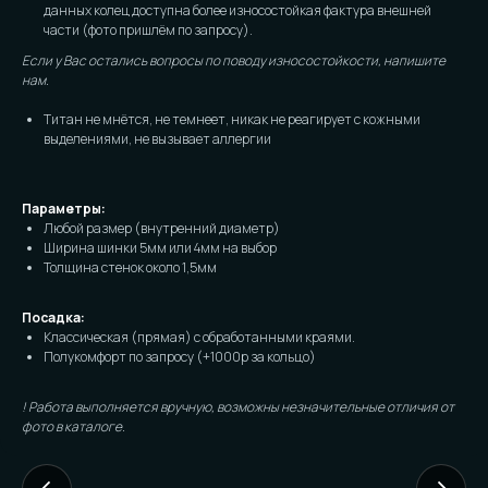
данных колец доступна более износостойкая фактура внешней
части (фото пришлём по запросу).
Если у Вас остались вопросы по поводу износостойкости, напишите
нам.
Титан не мнётся, не темнеет, никак не реагирует с кожными
выделениями, не вызывает аллергии
FAQ И ГОТОВНОСТЬ
К ЗАКАЗУ
Параметры:
Любой размер (внутренний диаметр)
Частые вопросы (и честные
Ширина шинки 5мм или 4мм на выбор
ответы):
Толщина стенок около 1,5мм
Посадка:
Классическая (прямая) с обработанными краями.
Доставляете ли
Полукомфорт по запросу (+1000р за кольцо)
наложенным
платежом?
! Работа выполняется вручную, возможны незначительные отличия от
фото в каталоге.
Нет. Работаем только по предоплате. Это
наш принцип и защита от недоразумений
с обеих сторон.