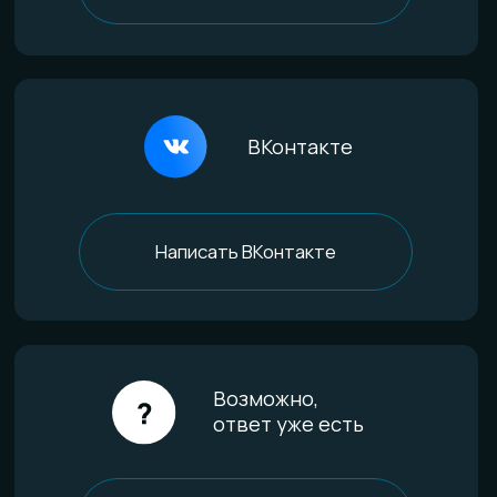
По материалам
Титан
Стекло
Дерево и смола
Комбинированные
Материалы и технологии
Всё о титане
Процесс анодирования
Природные материалы
Уникальная технология
Эксклюзивные процессы
Покупателям
Доставка и оплата
Определение размера
Гарантии качества