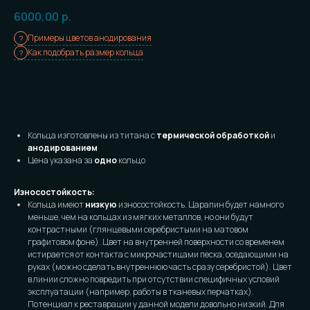
6000,00
р.
Примеры цветов анодирования
Как подобрать размер кольца
Заказать
Кольца изготовлены из титана с
термической обработкой
и
анодированием
Цена указана за
одно
кольцо
Износостойкость:
Кольца имеют
низкую
износостойкость. Царапин будет намного
меньше, чем на кольцах из мягких металлов, но они будут
контрастными (глянцевыми серебристыми на матовом
графитовом фоне). Цвет на внутренней поверхности со временем
истирается от контакта с микрочастицами песка, оседающими на
руках (можно сделать внутреннюю часть сразу серебристой). Цвет
в линии сложно повредить при отсутствии специфичных условий
эксплуатации (например, работы в тканевых перчатках).
Потенциал к реставрации у данной модели довольно низкий. Для