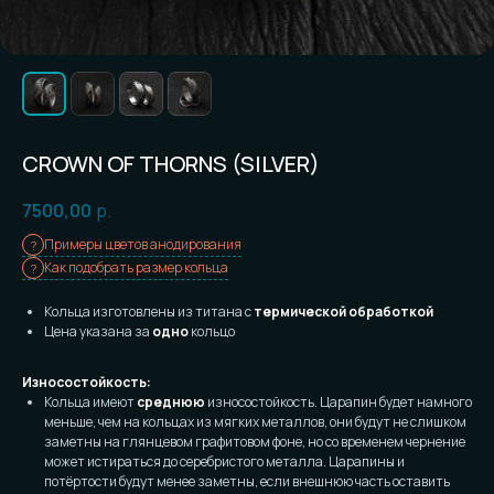
CROWN OF THORNS (SILVER)
7500,00
р.
Примеры цветов анодирования
Как подобрать размер кольца
Кольца изготовлены из титана с
термической обработкой
Цена указана за
одно
кольцо
Износостойкость:
Кольца имеют
среднюю
износостойкость. Царапин будет намного
меньше, чем на кольцах из мягких металлов, они будут не слишком
заметны на глянцевом графитовом фоне, но со временем чернение
может истираться до серебристого металла. Царапины и
потёртости будут менее заметны, если внешнюю часть оставить