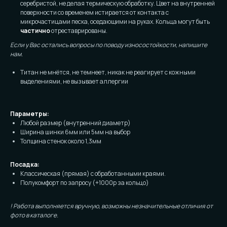
серебристой, не делая термическую обработку. Цвет на внутренней
поверхности со временем истирается от контакта с
микрочастицами песка, оседающими на руках. Кольца могут быть
частично
отреставрированы.
Если у Вас остались вопросы по поводу износостойкости, напишите
нам.
Титан не мнётся, не темнеет, никак не реагирует с кожными
выделениями, не вызывает аллергии
Параметры:
Любой размер (внутренний диаметр)
Ширина шинки 6мм или 5мм на выбор
Толщина стенок около 1,3мм
Посадка:
Классическая (прямая) с обработанными краями.
Полукомфорт по запросу (+1000р за кольцо)
! Работа выполняется вручную, возможны незначительные отличия от
фото в каталоге.