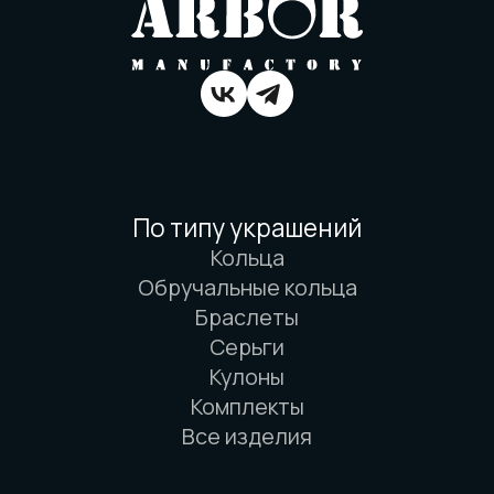
Вся информация о свойствах материалов
основана на физических законах. Никакой
магии. Только наука. И немного
искусства. И очень много терпения.
© 2016-2026 Arbor Manufactory.
ИП Карасёв И.Е.
Сайт разработан дровосеками