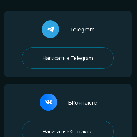
По материалам
Титан
Стекло
Дерево и смола
Комбинированные
Материалы и технологии
Всё о титане
Процесс анодирования
Природные материалы
Уникальная технология
Эксклюзивные процессы
Покупателям
Доставка и оплата
Определение размера