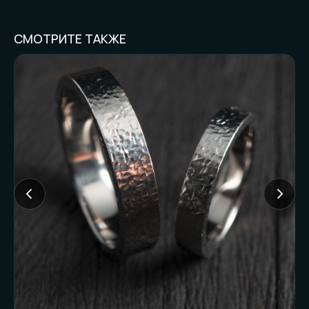
СМОТРИТЕ ТАКЖЕ
FAQ И ГОТОВНОСТЬ
К ЗАКАЗУ
Частые вопросы (и честные
ответы):
Доставляете ли
наложенным
платежом?
Нет. Работаем только по предоплате. Это
наш принцип и защита от недоразумений