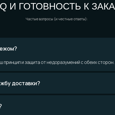
ом?
 ВОПРОСЫ?
ринцип и защита от недоразумений с обеих сторон.
Возможно,
кте
ответ уже есть
у доставки?
Читать FAQ
материалам
Покупателям
О компании
н
Доставка и
История мастерской
ло
оплата
Наши
о и смола
Определение размера
технологии
инированные
Гарантии
Команда
качества
Контакты
Уход за изделиями
FAQ
Отзывы