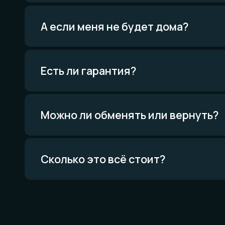
Мат
и те
Всё о
Можно ли обменять или вернуть?
Проце
Приро
Уника
Экскл
Сколько это всё стоит?
Политика конфиденциальности
Договор оферты
Товарный знак
Вся информация о свойствах материалов основана на физических законах.
Никакой магии. Только наука. И немного искусства. И очень много терпения.