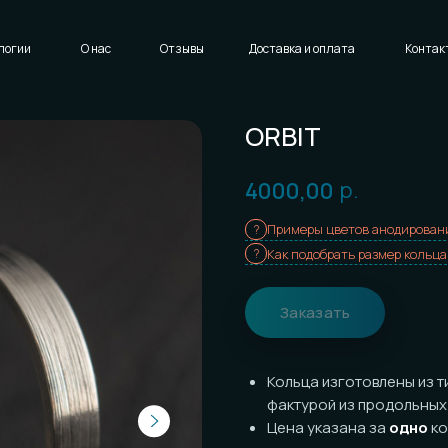
Написать нам
Доставка и оплата
Контакты
ORBIT
р.
4000,00
Примеры цветов анодирования
Как подобрать размер кольца
Заказать
Кольца изготовлены из титана в
е
фактурой из продольных линий
Цена указана за
одно
кольцо