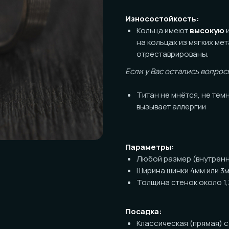
Износостойкость:
Кольца имеют
высокую
износосто
на кольцах из мягких металлов. К
отреставрированы.
Если у Вас остались вопросы по пов
Титан не мнётся, не темнеет, ник
вызывает аллергии
Параметры:
Любой размер (внутренний диаме
Ширина шинки 4мм или 3мм на выб
Толщина стенок около 1,3мм
Посадка:
Классическая (прямая) с обрабо
Полукомфорт по запросу (+1000р 
! Работа выполняется вручную, возм