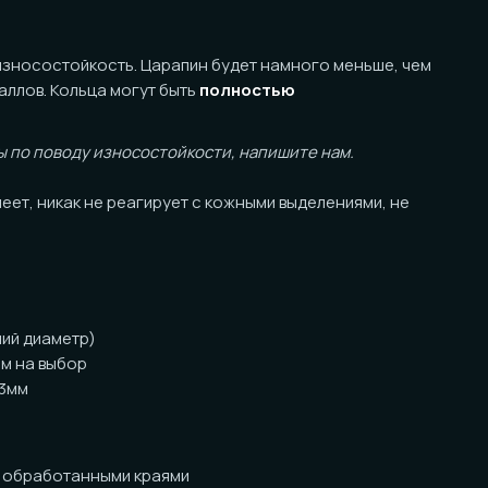
йкость. Царапин будет намного меньше, чем
ольца могут быть
полностью
оду износостойкости, напишите нам.
ак не реагирует с кожными выделениями, не
тр)
ор
танными краями
за кольцо)
ожны незначительные отличия от фото в