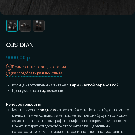
OBSIDIAN
9000,00
р.
Примеры цветов анодирования
Как подобрать размер кольца
Кольца изготовлены из титана с
термической обработкой
Цена указана за
одно
кольцо
Износостойкость:
Кольца имеют
среднюю
износостойкость. Царапин будет намного
меньше, чем на кольцах из мягких металлов, они будут не слишком
заметны на глянцевом графитовом фоне, но со временем чернение
может истираться до серебристого металла. Царапины и
потёртости будут менее заметны, если внешнюю часть оставить