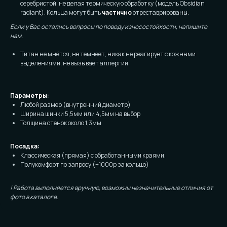
серебристой, не делая термическую обработку (модель Obsidian
radiant). Кольца могут быть
частично
отреставрированы.
Если у Вас остались вопросы по поводу износостойкости, напишите
нам.
Титан не мнётся, не темнеет, никак не реагирует с кожными
выделениями, не вызывает аллергии
Параметры:
Любой размер (внутренний диаметр)
Ширина шинки 5,5мм или 4,5мм на выбор
Толщина стенок около 1,3мм
Посадка:
Классическая (прямая) с обработанными краями.
Полукомфорт по запросу (+1000р за кольцо)
! Работа выполняется вручную, возможны незначительные отличия от
фото в каталоге.