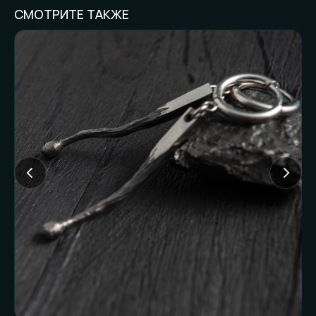
СМОТРИТЕ ТАКЖЕ
FAQ И ГОТОВНОСТЬ
К ЗАКАЗУ
Частые вопросы (и честные
ответы):
Доставляете ли
наложенным
платежом?
Нет. Работаем только по предоплате. Это
наш принцип и защита от недоразумений
с обеих сторон.