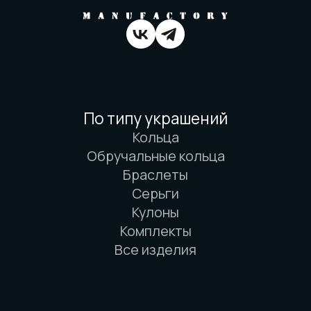
Вся информация о свойствах материалов
основана на физических законах. Никакой
магии. Только наука. И немного
искусства. И очень много терпения.
© 2016-2026 Arbor Manufactory.
ИП Карасёв И.Е.
Сайт разработан дровосеками