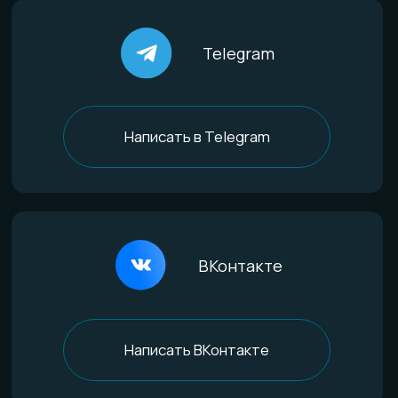
По материалам
Титан
Стекло
Дерево и смола
Комбинированные
Материалы и технологии
Всё о титане
Процесс анодирования
Природные материалы
Уникальная технология
Эксклюзивные процессы
Покупателям
Доставка и оплата
Определение размера
Гарантии качества