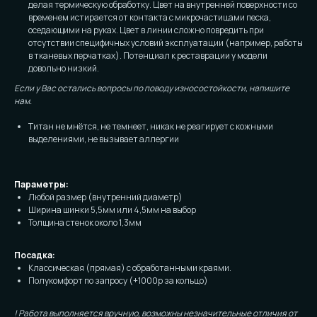
делая термическую обработку. Цвет на внутренней поверхности со
временем истирается от контакта с микрочастицами песка,
оседающими на руках. Цвет в линии сложно повредить при
отсутствии специфичных условий эксплуатации (например, работы
в тканевых перчатках). Потенциал к реставрации у модели
довольно низкий.
Если у Вас остались вопросы по поводу износостойкости, напишите
нам.
Титан не мнётся, не темнеет, никак не реагирует с кожными
выделениями, не вызывает аллергии
Параметры:
Любой размер (внутренний диаметр)
Ширина шинки 5,5мм или 4,5мм на выбор
Толщина стенок около 1,3мм
Посадка:
Классическая (прямая) с обработанными краями.
Полукомфорт по запросу (+1000р за кольцо)
! Работа выполняется вручную, возможны незначительные отличия от