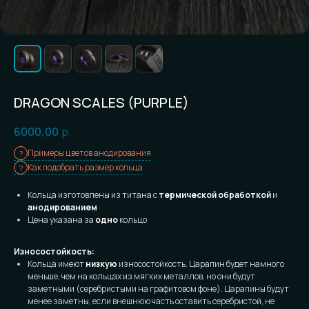
DRAGON SCALES (PURPLE)
6000,00
р.
Примеры цветов анодирования
Как подобрать размер кольца
Кольца изготовлены из титана с
термической обработкой
и
анодированием
Цена указана за
одно
кольцо
Износостойкость:
Кольца имеют
низкую
износостойкость. Царапин будет намного
меньше, чем на кольцах из мягких металлов, но они будут
заметными (серебристыми на графитовом фоне). Царапины будут
менее заметны, если внешнюю часть оставить серебристой, не