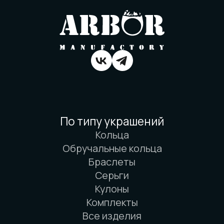
Договор оферты
Товарный знак
Вся информация о свойствах материалов
основана на физических законах. Никакой
магии. Только наука. И немного
искусства. И очень много терпения.
© 2016-2026 Arbor Manufactory.
ИП Карасёв И.Е.
Сайт разработан дровосеками