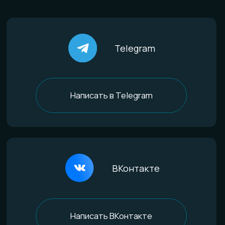
По материалам
Титан
Стекло
Дерево и смола
Комбинированные
Материалы и технологии
Всё о титане
Процесс анодирования
Природные материалы
Уникальная технология
Эксклюзивные процессы
Покупателям
Доставка и оплата
Определение размера