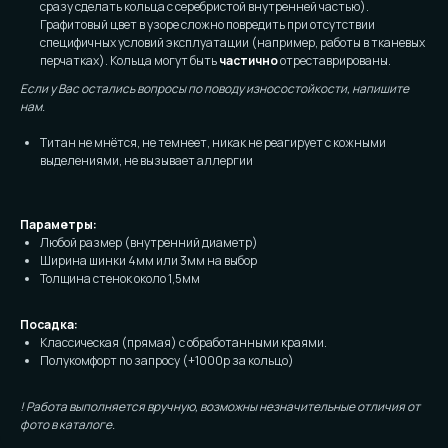
сразу сделать кольца с серебристой внутренней частью).
Графитовый цвет в узоре сложно повредить при отсутствии
специфичных условий эксплуатации (например, работы в тканевых
перчатках). Кольца могут быть
частично
отреставрированы.
Если у Вас остались вопросы по поводу износостойкости, напишите
нам.
Титан не мнётся, не темнеет, никак не реагирует с кожными
выделениями, не вызывает аллергии
Параметры:
Любой размер (внутренний диаметр)
Ширина шинки 4мм или 3мм на выбор
Толщина стенок около 1,5мм
Посадка:
Классическая (прямая) с обработанными краями.
Полукомфорт по запросу (+1000р за кольцо)
! Работа выполняется вручную, возможны незначительные отличия от
фото в каталоге.