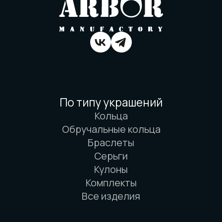
Вся информация о свойствах материалов
основана на физических законах. Никакой
магии. Только наука. И немного
искусства. И очень много терпения.
© 2016-2026 Arbor Manufactory.
ИП Карасёв И.Е.
Сайт разработан дровосеками