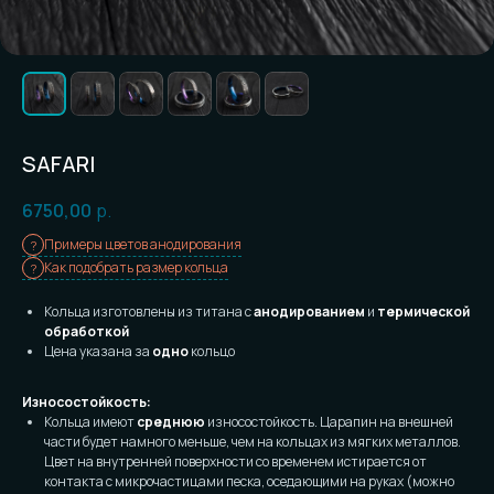
SAFARI
6750,00
р.
Примеры цветов анодирования
Как подобрать размер кольца
Кольца изготовлены из титана с
анодированием
и
термической
обработкой
Цена указана за
одно
кольцо
Износостойкость:
Кольца имеют
среднюю
износостойкость. Царапин на внешней
части будет намного меньше, чем на кольцах из мягких металлов.
Цвет на внутренней поверхности со временем истирается от
контакта с микрочастицами песка, оседающими на руках (можно