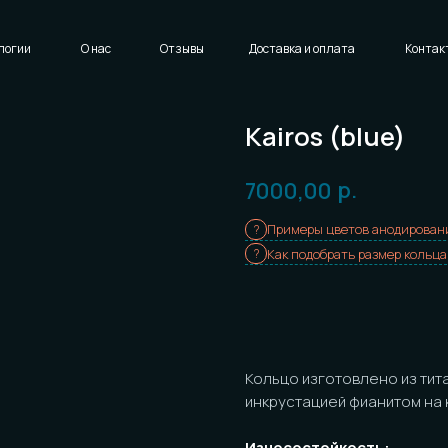
Написать нам
Доставка и оплата
Контакты
Kairos (blue)
р.
7000,00
Примеры цветов анодирования
Как подобрать размер кольца
Заказать
Кольцо изготовлено из титана в
ест
инкрустацией фианитом на крапанов
Износостойкость:
Кольцо имеет
среднюю
износост