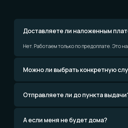
Доставляете ли наложенным платеж
Нет. Работаем только по предоплате. Это наш п
Можно ли выбрать конкретную служб
ОСТАЛИСЬ
Отправляете ли до пункта выдачи?
Telegram
ВКонта
А если меня не будет дома?
Написать в Telegram
Написать ВКонтакте
Есть ли гарантия?
По типу украшений
По 
Кольца
Тита
Обручальные кольца
Стек