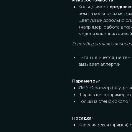
чем на кольцах из мягких металло
Цвет линии довольно сложно, ес
(например, работа в тканевых пе
модели довольно низкий.
Если у Вас остались вопросы по пово
Титан не мнётся, не темнеет, ни
вызывает аллергии
Параметры:
Любой размер (внутренний диаме
Ширина шинки примерно 2мм
Толщина стенок около 1,5мм
Посадка:
Классическая (прямая) с обрабо
ОСТЬ К ЗАКАЗУ
! Работа выполняется вручную, возм
каталоге.
и честные ответы):