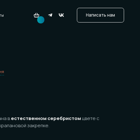
ественном серебристом
цвете с
ой закрепке.
ойкость. Царапин будет намного меньше,