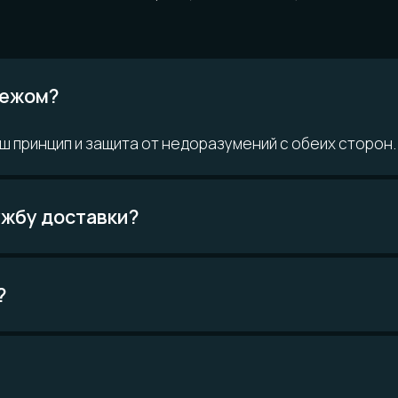
ом?
ринцип и защита от недоразумений с обеих сторон.
у доставки?
 ВОПРОСЫ?
Возможно,
кте
ответ уже есть
Читать FAQ
материалам
Покупателям
О компании
н
Доставка и
История мастерской
ло
оплата
Наши