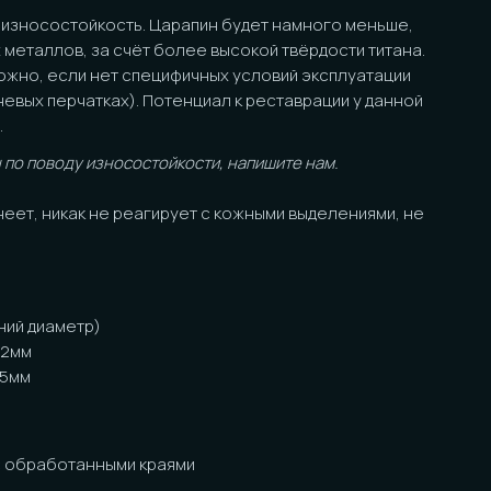
в, за счёт более высокой твёрдости титана.
ли нет специфичных условий эксплуатации
рчатках). Потенциал к реставрации у данной
ду износостойкости, напишите нам.
как не реагирует с кожными выделениями, не
тр)
танными краями
ожны незначительные отличия от фото в