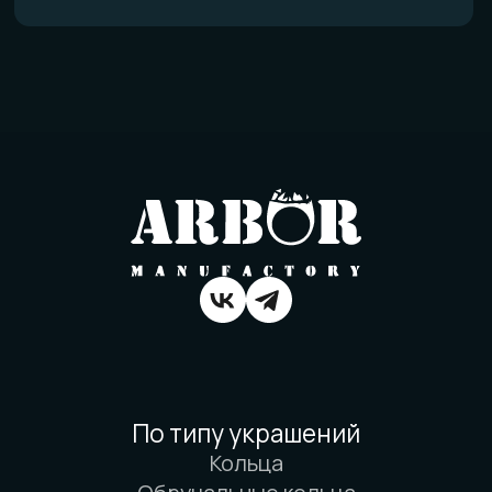
Политика конфиденциальности
Договор оферты
Товарный знак
Вся информация о свойствах материалов
основана на физических законах. Никакой
магии. Только наука. И немного
искусства. И очень много терпения.
© 2016-2026 Arbor Manufactory.
ИП Карасёв И.Е.
Сайт разработан дровосеками