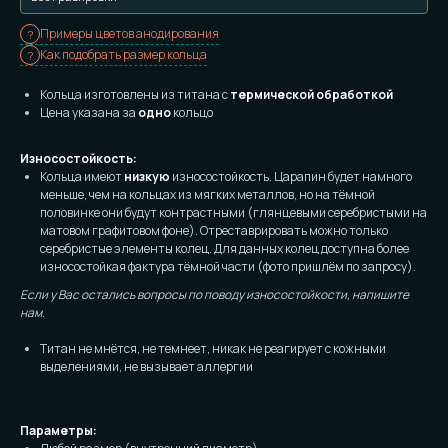
Примеры цветов анодирования
Как подобрать размер кольца
Кольца изготовлены из титана с
термической обработкой
Цена указана за
одно
кольцо
Износостойкость:
Кольца имеют
низкую
износостойкость. Царапин будет намного
меньше, чем на кольцах из мягких металлов, но на тёмной
половинке они будут контрастными (глянцевыми серебристыми на
матовом графитовом фоне). Отреставрировать можно только
серебристые элементы колец. Для данных колец доступна более
износостойкая фактура тёмной части (фото пришлём по запросу).
Если у Вас остались вопросы по поводу износостойкости, напишите
нам.
Титан не мнётся, не темнеет, никак не реагирует с кожными
выделениями, не вызывает аллергии
Параметры: