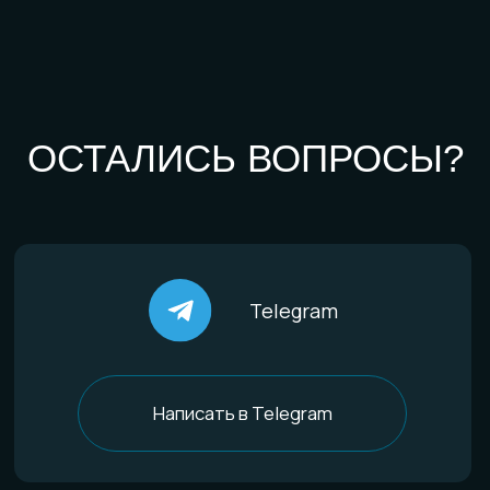
Комплекты
Все изделия
По материалам
Титан
Стекло
Дерево и смола
Комбинированные
Материалы и технологии
Всё о титане
Процесс анодирования
Природные материалы
Уникальная технология
Эксклюзивные процессы