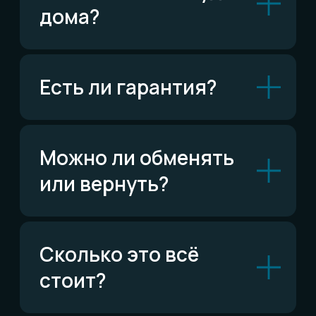
Читать FAQ
По типу украшений
Кольца
Обручальные кольца
Браслеты
Серьги
Кулоны