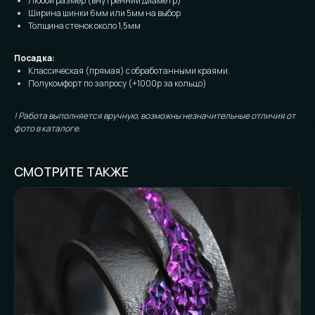
Любой размер (внутренний диаметр)
Ширина шинки 6мм или 5мм на выбор
Толщина стенок около 1,5мм
Посадка:
Классическая (прямая) с обработанными краями.
Полукомфорт по запросу (+1000р за кольцо)
! Работа выполняется вручную, возможны незначительные отличия от
фото в каталоге.
СМОТРИТЕ ТАКЖЕ
FAQ И ГОТОВНОСТЬ
К ЗАКАЗУ
Частые вопросы (и честные
ответы):