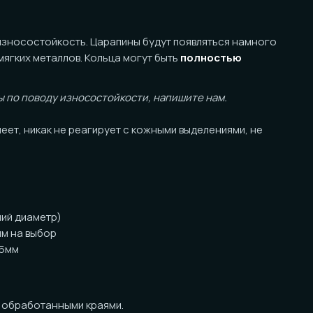
йкость. Царапины будут появляться намного
еталлов. Кольца могут быть
полностью
оду износостойкости, напишите нам.
ак не реагирует с кожными выделениями, не
тр)
ор
анными краями.
за кольцо)