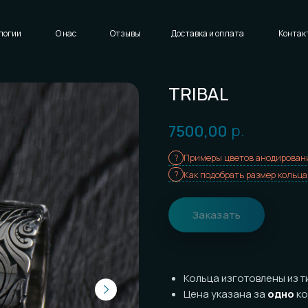
Написать нам
Доставка и оплата
Контакты
TRIBAL
р.
7500,00
Примеры цветов анодирования
Как подобрать размер кольца
Заказать
Кольца изготовлены из титана с
т
Цена указана за
одно
кольцо