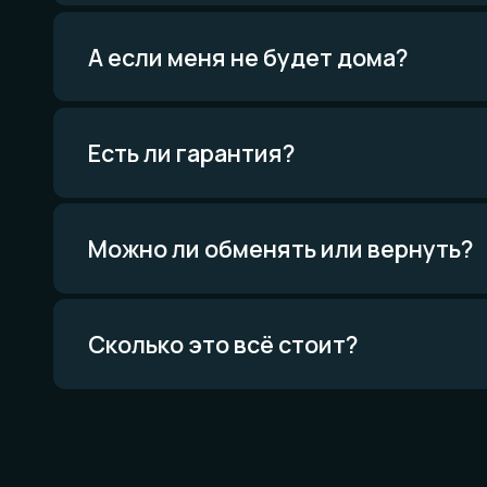
Мат
и те
Всё о
Можно ли обменять или вернуть?
Проце
Приро
Уника
Экскл
Сколько это всё стоит?
Политика конфиденциальности
Договор оферты
Товарный знак
Вся информация о свойствах материалов основана на физических законах.
Никакой магии. Только наука. И немного искусства. И очень много терпения.