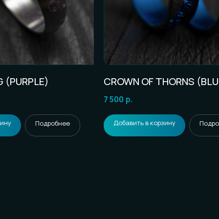
G (PURPLE)
CROWN OF THORNS (BLU
7 500
р.
зину
Добавить в корзину
Подробнее
Подро