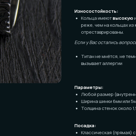
Износостойкость:
Кольца имеют
высокую
износосто
реже, чем на кольцах из мягких м
отреставрированы.
Если у Вас остались вопросы по пов
Титан не мнётся, не темнеет, ник
вызывает аллергии
Параметры:
Любой размер (внутренний диаме
Ширина шинки 6мм или 5мм на выб
Толщина стенок около 1,5мм
Посадка:
Классическая (прямая) с обработ
Полукомфорт по запросу (+1000р 