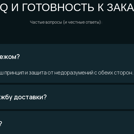
ом?
 ВОПРОСЫ?
ринцип и защита от недоразумений с обеих сторон.
Возможно,
кте
ответ уже есть
у доставки?
Читать FAQ
материалам
Покупателям
О компании
н
Доставка и
История мастерской
ло
оплата
Наши
о и смола
Определение размера
технологии
инированные
Гарантии
Команда
качества
Контакты
Уход за изделиями
FAQ
Отзывы