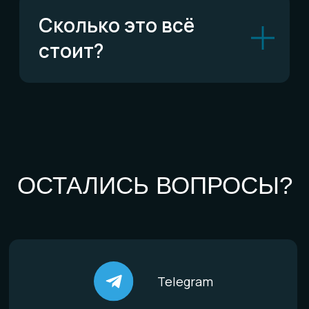
По типу украшений
Кольца
Обручальные кольца
Браслеты
Серьги
Кулоны
Комплекты
Все изделия
По материалам
Титан
Стекло
Дерево и смола