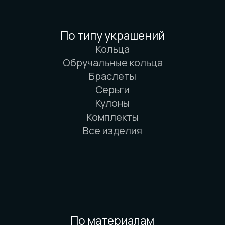
основана на физических законах. Никакой
магии. Только наука. И немного
искусства. И очень много терпения.
© 2016-2026 Arbor Manufactory.
ИП Карасёв И.Е.
Сайт разработан дровосеками