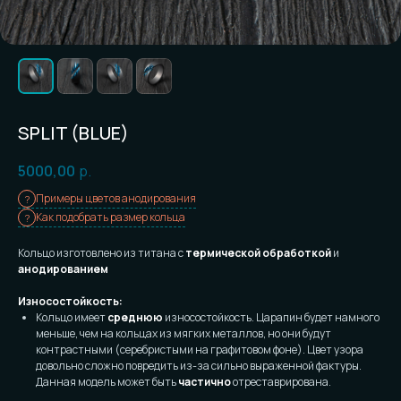
SPLIT (BLUE)
5000,00
р.
Примеры цветов анодирования
Как подобрать размер кольца
Кольцо изготовлено из титана с
термической обработкой
и
анодированием
Износостойкость:
Кольцо имеет
среднюю
износостойкость. Царапин будет намного
меньше, чем на кольцах из мягких металлов, но они будут
контрастными (серебристыми на графитовом фоне). Цвет узора
довольно сложно повредить из-за сильно выраженной фактуры.
Данная модель может быть
частично
отреставрирована.