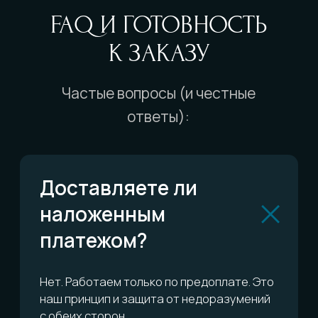
Можно ли выбрать
конкретную службу
доставки?
Отправляете ли до
пункта выдачи?
А если меня не будет
дома?
Есть ли гарантия?
Можно ли обменять
или вернуть?