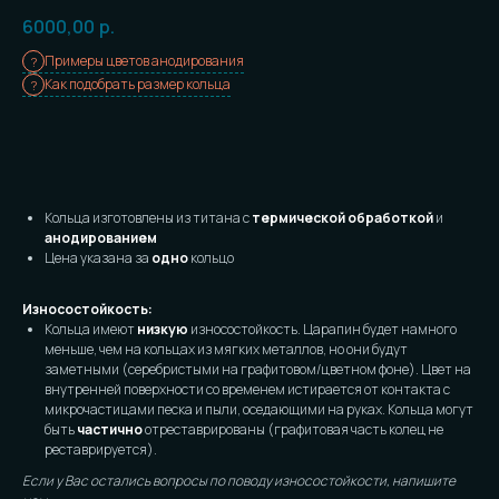
6000,00
р.
Примеры цветов анодирования
Как подобрать размер кольца
Заказать
Кольца изготовлены из титана с
термической обработкой
и
анодированием
Цена указана за
одно
кольцо
Износостойкость:
Кольца имеют
низкую
износостойкость. Царапин будет намного
меньше, чем на кольцах из мягких металлов, но они будут
заметными (серебристыми на графитовом/цветном фоне). Цвет на
внутренней поверхности со временем истирается от контакта с
микрочастицами песка и пыли, оседающими на руках. Кольца могут
быть
частично
отреставрированы (графитовая часть колец не
реставрируется).
Если у Вас остались вопросы по поводу износостойкости, напишите