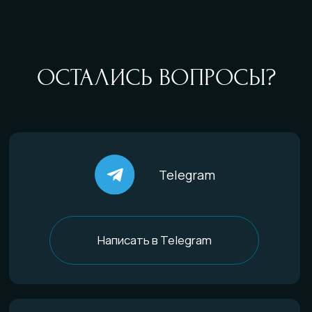
По типу украшений
Кольца
Обручальные кольца
Браслеты
Серьги
Кулоны
Комплекты
Все изделия
По материалам
Титан
Стекло