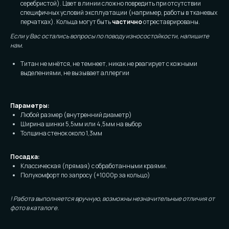
серебристой). Цвет в линии сложно повредить при отсутствии
специфичных условий эксплуатации (например, работы в тканевых
перчатках). Кольца могут быть
частично
отреставрированы.
Если у Вас остались вопросы по поводу износостойкости, напишите
нам.
Титан не мнётся, не темнеет, никак не реагирует с кожными
выделениями, не вызывает аллергии
Параметры:
Любой размер (внутренний диаметр)
Ширина шинки 5,5мм или 4,5мм на выбор
Толщина стенок около 1,3мм
Посадка:
Классическая (прямая) с обработанными краями.
Полукомфорт по запросу (+1000р за кольцо)
! Работа выполняется вручную, возможны незначительные отличия от
фото в каталоге.