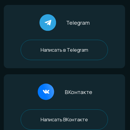
По материалам
Титан
Стекло
Дерево и смола
Комбинированные
Материалы и технологии
Всё о титане
Процесс анодирования
Природные материалы
Уникальная технология
Эксклюзивные процессы
Покупателям
Доставка и оплата
Определение размера
Гарантии качества