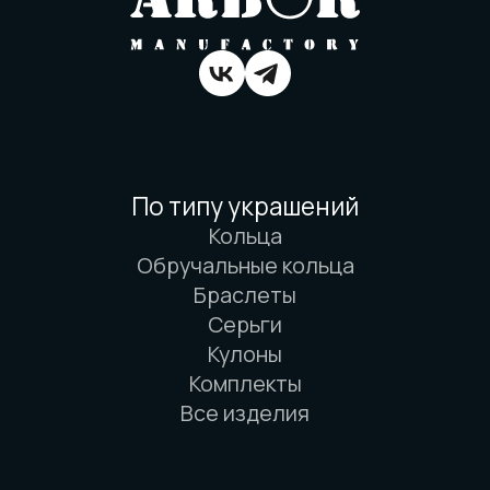
Вся информация о свойствах материалов
основана на физических законах. Никакой
магии. Только наука. И немного
искусства. И очень много терпения.
© 2016-2026 Arbor Manufactory.
ИП Карасёв И.Е.
Сайт разработан дровосеками