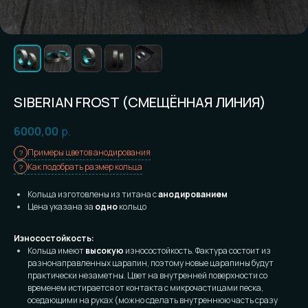
SIBERIAN FROST (СМЕЩЁННАЯ ЛИНИЯ)
6000,00
р.
Примеры цветов анодирования
Как подобрать размер кольца
Кольца изготовлены из титана с
анодированием
Цена указана за
одно
кольцо
Износостойкость:
Кольца имеют
высокую
износостойкость. Фактура состоит из
разнонаправленных царапин, поэтому новые царапины будут
практически незаметны. Цвет на внутренней поверхности со
временем истирается от контакта с микрочастицами песка,
оседающими на руках (можно сделать внутреннюю часть сразу