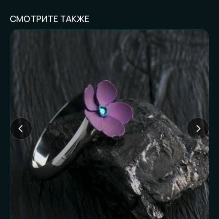
СМОТРИТЕ ТАКЖЕ
FAQ И ГОТОВНОСТЬ
К ЗАКАЗУ
Частые вопросы (и честные
ответы):
Доставляете ли
наложенным
платежом?
Нет. Работаем только по предоплате. Это
наш принцип и защита от недоразумений