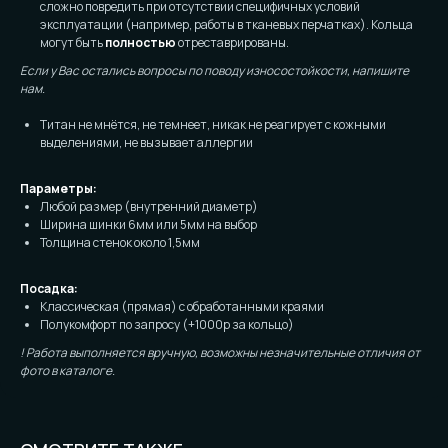
сложно повредить при отсутствии специфичных условий
эксплуатации (например, работы в тканевых перчатках). Кольца
могут быть
полностью
отреставрированы.
Если у Вас остались вопросы по поводу износостойкости, напишите
нам.
Титан не мнётся, не темнеет, никак не реагирует с кожными
выделениями, не вызывает аллергии
Параметры:
Любой размер (внутренний диаметр)
Ширина шинки 6мм или 5мм на выбор
Толщина стенок около 1,5мм
Посадка:
Классическая (прямая) с обработанными краями
Полукомфорт по запросу (+1000р за кольцо)
! Работа выполняется вручную, возможны незначительные отличия от
фото в каталоге.