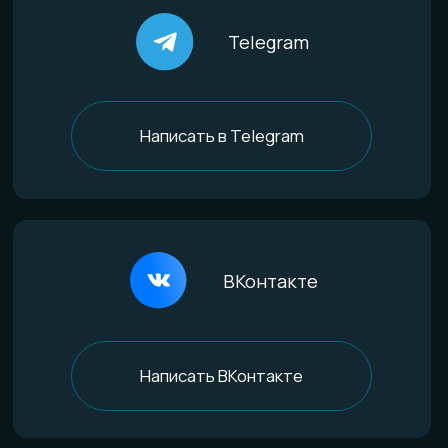
Титан
Стекло
Дерево и смола
Комбинированные
Материалы и технологии
Всё о титане
Процесс анодирования
Природные материалы
Уникальная технология
Эксклюзивные процессы
Покупателям
Доставка и оплата
Определение размера
Гарантии качества
Уход за изделиями