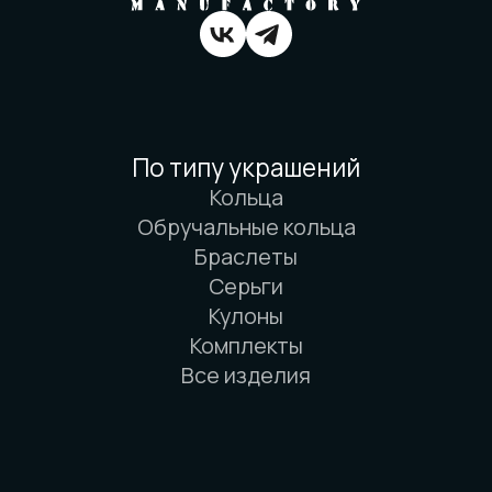
Вся информация о свойствах материалов
основана на физических законах. Никакой
магии. Только наука. И немного
искусства. И очень много терпения.
© 2016-2026 Arbor Manufactory.
ИП Карасёв И.Е.
Сайт разработан дровосеками