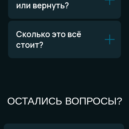
По типу украшений
Кольца
Обручальные кольца
Браслеты
Серьги
Кулоны
Комплекты
Все изделия
По материалам