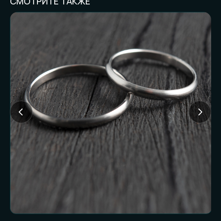
СМОТРИТЕ ТАКЖЕ
FAQ И ГОТОВНОСТЬ
К ЗАКАЗУ
Частые вопросы (и честные
ответы):
Доставляете ли
наложенным
платежом?
Нет. Работаем только по предоплате. Это
наш принцип и защита от недоразумений
с обеих сторон.