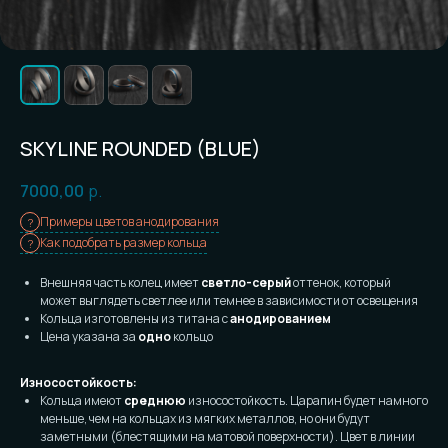
SKYLINE ROUNDED (BLUE)
7000,00
р.
Примеры цветов анодирования
Как подобрать размер кольца
Внешняя часть колец имеет
светло-серый
оттенок, который
может выглядеть светлее или темнее в зависимости от освещения
Кольца изготовлены из титана с
анодированием
Цена указана за
одно
кольцо
Износостойкость:
Кольца имеют
среднюю
износостойкость. Царапин будет намного
меньше, чем на кольцах из мягких металлов, но они будут
заметными (блестящими на матовой поверхности). Цвет в линии