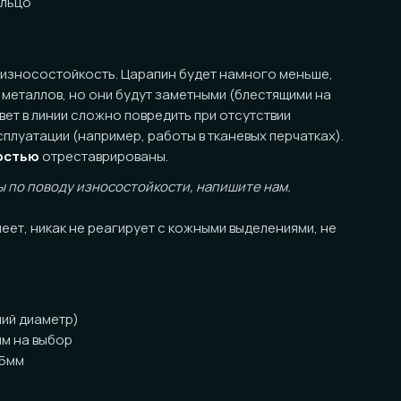
ойкость. Царапин будет намного меньше,
в, но они будут заметными (блестящими на
ии сложно повредить при отсутствии
 (например, работы в тканевых перчатках).
реставрированы.
оду износостойкости, напишите нам.
ак не реагирует с кожными выделениями, не
тр)
ор
танными краями
за кольцо)