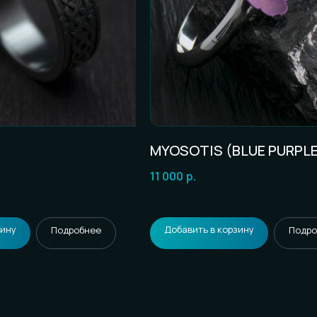
MYOSOTIS (BLUE PURPLE
11 000
р.
зину
Добавить в корзину
Подробнее
Подро