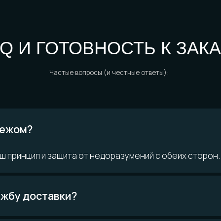
 ВОПРОСЫ?
ом?
ринцип и защита от недоразумений с обеих сторон.
Возможно,
кте
ответ уже есть
у доставки?
Читать FAQ
материалам
Покупателям
О компании
н
Доставка и
История мастерской
ло
оплата
Наши
о и смола
Определение размера
технологии
инированные
Гарантии
Команда
качества
Контакты
Уход за изделиями