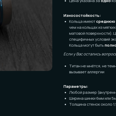
Износостойкость:
Кольца имеют
среднюю
износост
чем на кольцах из мягких металло
матовой поверхности). Цвет в лин
специфичных условий эксплуатации
Кольца могут быть
полностью
от
Если у Вас остались вопросы по пов
Титан не мнётся, не темнеет, ник
вызывает аллергии
Параметры:
Любой размер (внутренний диаме
Ширина шинки 6мм или 5мм на выб
Толщина стенок около 1,5мм
Посадка:
Классическая (прямая) с обрабо
Полукомфорт по запросу (+1000р 