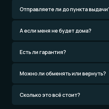
Все изделия
Есть ли гарантия?
Мат
и те
Всё о
Проце
Приро
Можно ли обменять или вернуть?
Уника
Экскл
Сколько это всё стоит?
Политика конфиденциальности
Договор оферты
Товарный знак
Вся информация о свойствах материалов основана на физических законах.
Никакой магии. Только наука. И немного искусства. И очень много терпения.