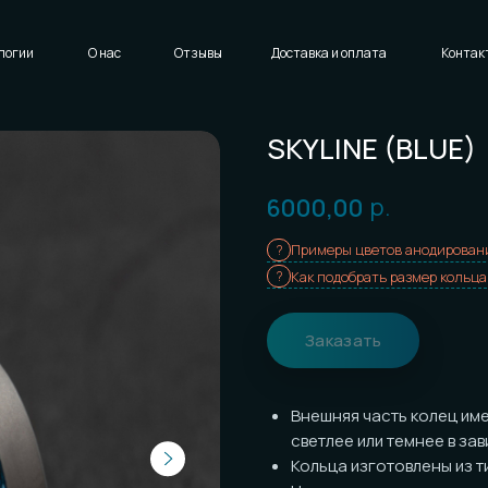
Написать нам
Доставка и оплата
Контакты
SKYLINE (BLUE)
р.
6000,00
Примеры цветов анодирования
Как подобрать размер кольца
Заказать
Внешняя часть колец имеет
свет
светлее или темнее в зависимост
Кольца изготовлены из титана с
а
Цена указана за
одно
кольцо