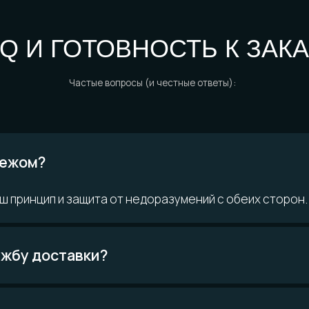
 ВОПРОСЫ?
ом?
ринцип и защита от недоразумений с обеих сторон.
Возможно,
кте
ответ уже есть
у доставки?
Читать FAQ
материалам
Покупателям
О компании
н
Доставка и
История мастерской
ло
оплата
Наши
о и смола
Определение размера
технологии
инированные
Гарантии
Команда
качества
Контакты
Уход за изделиями
FAQ