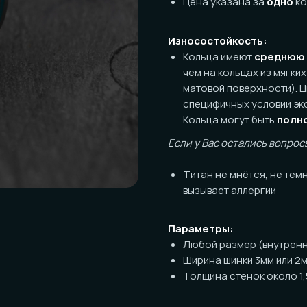
Износостойкость:
Кольца имеют
среднюю
износост
чем на кольцах из мягких металло
матовой поверхности). Цвет в лин
специфичных условий эксплуатации
Кольца могут быть
полностью
от
Если у Вас остались вопросы по пов
Титан не мнётся, не темнеет, ник
вызывает аллергии
Параметры:
Любой размер (внутренний диаме
Ширина шинки 3мм или 2мм на выб
Толщина стенок около 1,5мм
Посадка:
Классическая (прямая) с обрабо
Полукомфорт по запросу (+1000р 