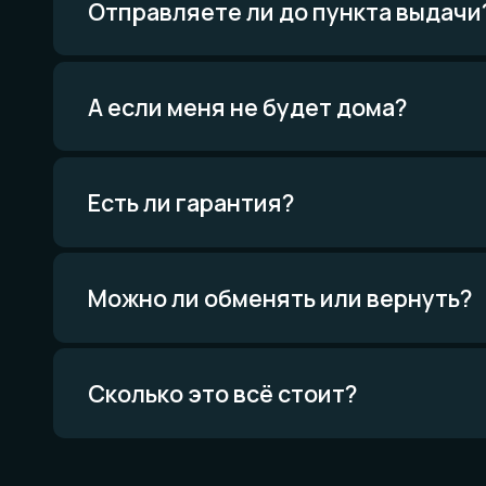
Есть ли гарантия?
Мат
и те
Всё о
Проце
Можно ли обменять или вернуть?
Приро
Уника
Экскл
Сколько это всё стоит?
Политика конфиденциальности
Договор оферты
Товарный знак
Вся информация о свойствах материалов основана на физических законах.
Никакой магии. Только наука. И немного искусства. И очень много терпения.