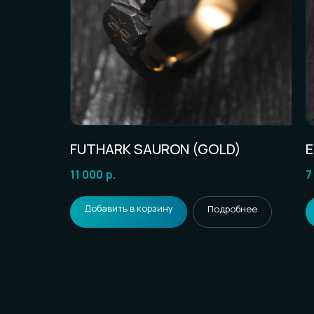
FUTHARK SAURON (GOLD)
11 000
р.
7
Добавить в корзину
бнее
Подробнее