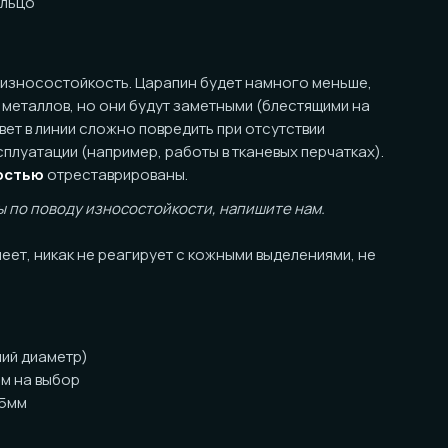
ойкость. Царапин будет намного меньше,
в, но они будут заметными (блестящими на
ии сложно повредить при отсутствии
 (например, работы в тканевых перчатках).
реставрированы.
оду износостойкости, напишите нам.
ак не реагирует с кожными выделениями, не
тр)
ор
танными краями
за кольцо)