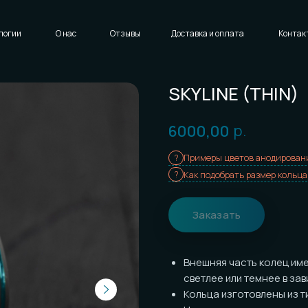
Написать нам
Доставка и оплата
Контакты
SKYLINE (THIN)
р.
6000,00
Примеры цветов анодирования
Как подобрать размер кольца
Заказать
Внешняя часть колец имеет
свет
светлее или темнее в зависимост
Кольца изготовлены из титана с
а
Цена указана за
одно
кольцо