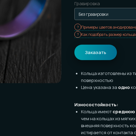
Примеры цветов анодирования
Как подобрать размер кольца
Заказать
Кольца изготовлены из титана с
а
поверхностью
Цена указана за
одно
кольцо
Износостойкость:
Кольца имеют
среднюю
износост
чем на кольцах из мягких металло
внешняя поверхность кольца. Цве
истирается от контакта с микроч
сразу сделать кольца с серебрист
повредить при отсутствии специф
работы в тканевых перчатках). Ко