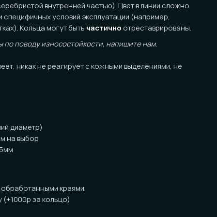
оду износостойкости, напишите нам.
ак не реагирует с кожными выделениями, не
тр)
ор
анными краями.
за кольцо)
ожны незначительные отличия от фото в