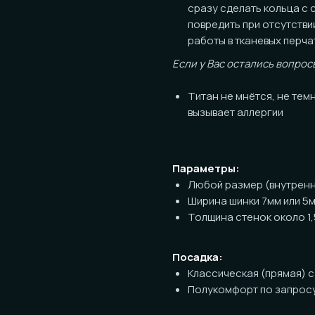
Если у Вас остались вопросы по пов
Титан не мнётся, не темнеет, ник
вызывает аллергии
Параметры:
Любой размер (внутренний диаме
Ширина шинки 7мм или 5мм на выб
Толщина стенок около 1,5мм
Посадка:
Классическая (прямая) с обработ
Полукомфорт по запросу (+1000р 
! Работа выполняется вручную, возм
каталоге.