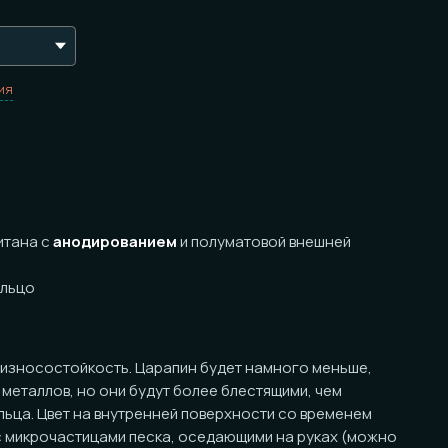
нодированием
и полуматовой внешней
ойкость. Царапин будет намного меньше,
в, но они будут более блестящими, чем
т на внутренней поверхности со временем
астицами песка, оседающими на руках (можно
ой внутренней частью). Цвет в линии сложно
ичных условий эксплуатации (например,
льца могут быть
частично
отреставрированы.