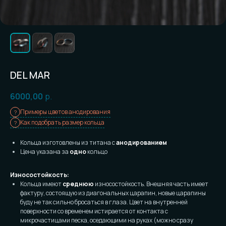
DEL MAR
6000,00
р.
Примеры цветов анодирования
Как подобрать размер кольца
Кольца изготовлены из титана с
анодированием
Цена указана за
одно
кольцо
Износостойкость:
Кольца имеют
среднюю
износостойкость. Внешняя часть имеет
фактуру, состоящую из диагональных царапин, новые царапины
буду не так сильно бросаться в глаза. Цвет на внутренней
поверхности со временем истирается от контакта с
микрочастицами песка, оседающими на руках (можно сразу