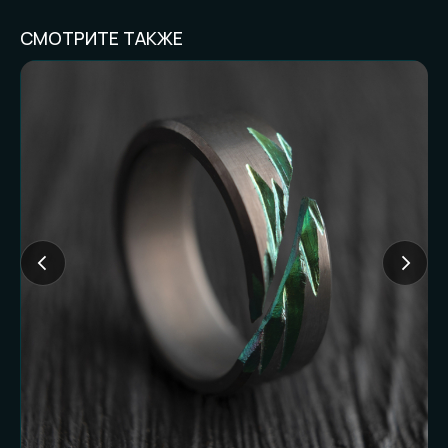
СМОТРИТЕ ТАКЖЕ
FAQ И ГОТОВНОСТЬ
К ЗАКАЗУ
Частые вопросы (и честные
ответы):
Доставляете ли
наложенным
платежом?
Нет. Работаем только по предоплате. Это
наш принцип и защита от недоразумений