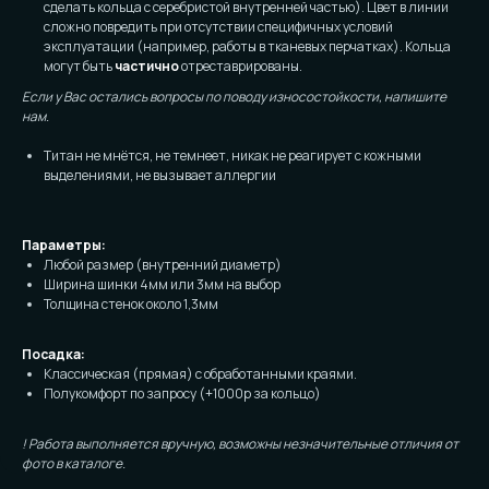
сделать кольца с серебристой внутренней частью). Цвет в линии
сложно повредить при отсутствии специфичных условий
эксплуатации (например, работы в тканевых перчатках). Кольца
могут быть
частично
отреставрированы.
Если у Вас остались вопросы по поводу износостойкости, напишите
нам.
Титан не мнётся, не темнеет, никак не реагирует с кожными
выделениями, не вызывает аллергии
Параметры:
Любой размер (внутренний диаметр)
Ширина шинки 4мм или 3мм на выбор
Толщина стенок около 1,3мм
Посадка:
Классическая (прямая) с обработанными краями.
Полукомфорт по запросу (+1000р за кольцо)
! Работа выполняется вручную, возможны незначительные отличия от
фото в каталоге.