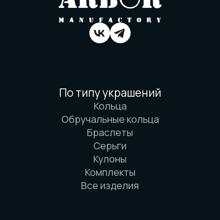
Вся информация о свойствах материалов
основана на физических законах. Никакой
магии. Только наука. И немного
искусства. И очень много терпения.
© 2016-2026 Arbor Manufactory.
ИП Карасёв И.Е.
Сайт разработан дровосеками