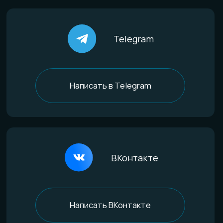
По материалам
Титан
Стекло
Дерево и смола
Комбинированные
Материалы и технологии
Всё о титане
Процесс анодирования
Природные материалы
Уникальная технология
Эксклюзивные процессы
Покупателям
Доставка и оплата
Определение размера
Гарантии качества