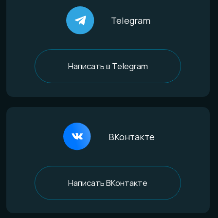
Титан
Стекло
Дерево и смола
Комбинированные
Материалы и технологии
Всё о титане
Процесс анодирования
Природные материалы
Уникальная технология
Эксклюзивные процессы
Покупателям
Доставка и оплата
Определение размера
Гарантии качества
Уход за изделиями