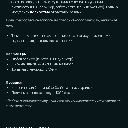
сложно повредить при отсутствии специфичных условий
эксплуатации (например, работы в тканевых перчатках). Кольца
могут быть
полностью
отреставрированы.
Если у Вас остались вопросы по поводу износостойкости, напишите
нам.
Титан не мнётся, не темнеет, никак не реагирует с кожными
выделениями, не вызывает аллергии
Параметры:
Любой размер (внутренний диаметр)
Ширина шинки 6мм или 5мм на выбор
Толщина стенок около 1,5мм
Посадка:
Классическая (прямая) с обработанными краями
Полукомфорт по запросу (+1000р за кольцо)
! Работа выполняется вручную, возможны незначительные отличия от
фото в каталоге.