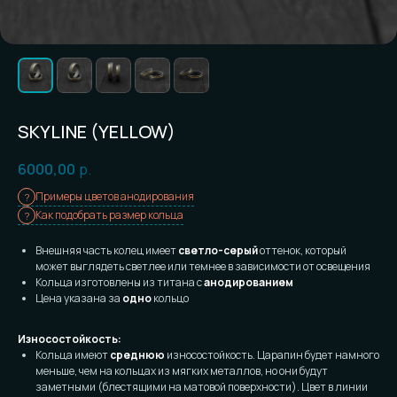
SKYLINE (YELLOW)
6000,00
р.
Примеры цветов анодирования
Как подобрать размер кольца
Внешняя часть колец имеет
светло-серый
оттенок, который
может выглядеть светлее или темнее в зависимости от освещения
Кольца изготовлены из титана с
анодированием
Цена указана за
одно
кольцо
Износостойкость:
Кольца имеют
среднюю
износостойкость. Царапин будет намного
меньше, чем на кольцах из мягких металлов, но они будут
заметными (блестящими на матовой поверхности). Цвет в линии