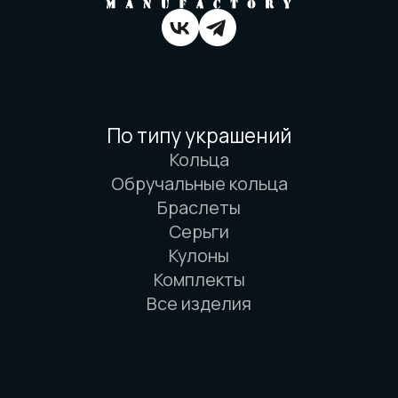
Вся информация о свойствах материалов
основана на физических законах. Никакой
магии. Только наука. И немного
искусства. И очень много терпения.
© 2016-2026 Arbor Manufactory.
ИП Карасёв И.Е.
Сайт разработан дровосеками