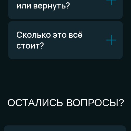
По типу украшений
Кольца
Обручальные кольца
Браслеты
Серьги
Кулоны
Комплекты
Все изделия
По материалам