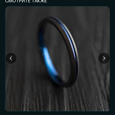
СМОТРИТЕ ТАКЖЕ
FAQ И ГОТОВНОСТЬ
К ЗАКАЗУ
Частые вопросы (и честные
ответы):
Доставляете ли
наложенным
платежом?
Нет. Работаем только по предоплате. Это
наш принцип и защита от недоразумений
с обеих сторон.