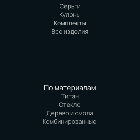
ИП Карасёв И.Е.
Сайт разработан дровосеками