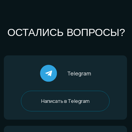
По типу украшений
Кольца
Обручальные кольца
Браслеты
Серьги
Кулоны
Комплекты
Все изделия
По материалам
Титан
Стекло
Дерево и смола
Комбинированные
Материалы и технологии