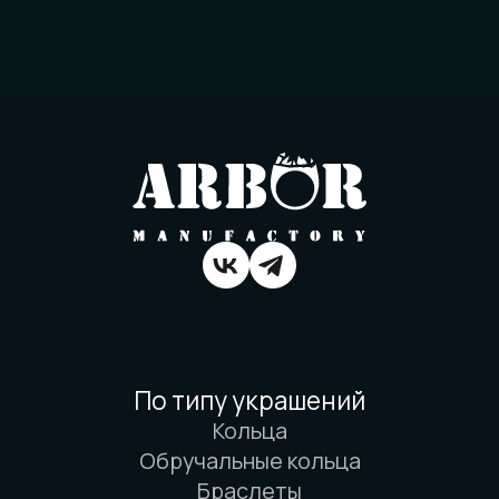
Наши технологии
Команда
Контакты
Политика конфиденциальности
Договор оферты
Товарный знак
Вся информация о свойствах материалов
основана на физических законах. Никакой
магии. Только наука. И немного
искусства. И очень много терпения.
© 2016-2026 Arbor Manufactory.