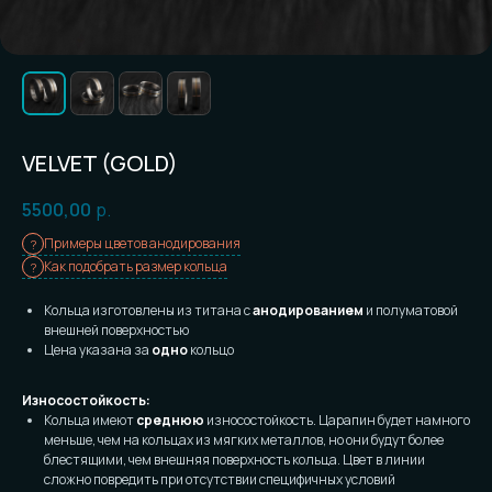
VELVET (GOLD)
5500,00
р.
Примеры цветов анодирования
Как подобрать размер кольца
Кольца изготовлены из титана с
анодированием
и полуматовой
внешней поверхностью
Цена указана за
одно
кольцо
Износостойкость:
Кольца имеют
среднюю
износостойкость. Царапин будет намного
меньше, чем на кольцах из мягких металлов, но они будут более
блестящими, чем внешняя поверхность кольца. Цвет в линии
сложно повредить при отсутствии специфичных условий