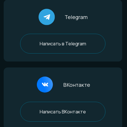
По материалам
Титан
Стекло
Дерево и смола
Комбинированные
Материалы и технологии
Всё о титане
Процесс анодирования
Природные материалы
Уникальная технология
Эксклюзивные процессы
Покупателям
Доставка и оплата
Определение размера
Гарантии качества