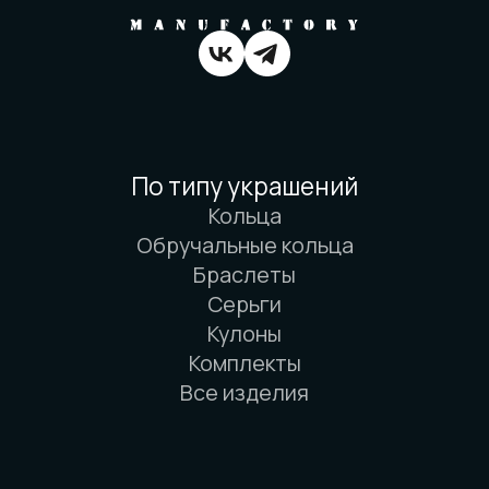
Вся информация о свойствах материалов
основана на физических законах. Никакой
магии. Только наука. И немного
искусства. И очень много терпения.
© 2016-2026 Arbor Manufactory.
ИП Карасёв И.Е.
Сайт разработан дровосеками