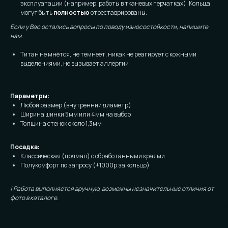
эксплуатации (например, работы в тканевых перчатках). Кольца
могут быть
полностью
отреставрированы.
Если у Вас остались вопросы по поводу износостойкости, напишите
нам.
Титан не мнётся, не темнеет, никак не реагирует с кожными
выделениями, не вызывает аллергии
Параметры:
Любой размер (внутренний диаметр)
Ширина шинки 5мм или 4мм на выбор
Толщина стенок около 1,3мм
Посадка:
Классическая (прямая) с обработанными краями.
Полукомфорт по запросу (+1000р за кольцо)
! Работа выполняется вручную, возможны незначительные отличия от
фото в каталоге.