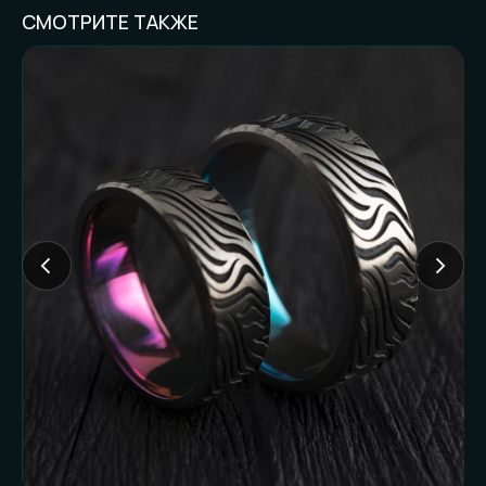
СМОТРИТЕ ТАКЖЕ
FAQ И ГОТОВНОСТЬ
К ЗАКАЗУ
Частые вопросы (и честные
ответы):
Доставляете ли
наложенным
платежом?
Нет. Работаем только по предоплате. Это
наш принцип и защита от недоразумений
с обеих сторон.