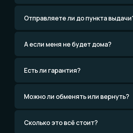
Кулоны
Комплекты
Все изделия
Есть ли гарантия?
Мат
и те
Всё о
Проце
Приро
Можно ли обменять или вернуть?
Уника
Экскл
Сколько это всё стоит?
Политика конфиденциальности
Договор оферты
Товарный знак
Вся информация о свойствах материалов основана на физических законах.
Никакой магии. Только наука. И немного искусства. И очень много терпения.