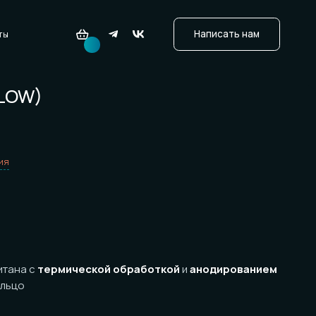
ермической обработкой
и
анодированием