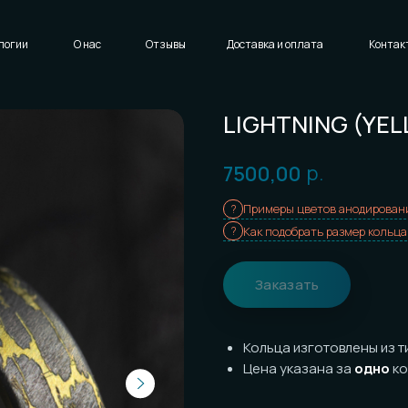
Написать нам
Доставка и оплата
Контакты
LIGHTNING (YELLOW)
р.
7500,00
Примеры цветов анодирования
Как подобрать размер кольца
Заказать
Кольца изготовлены из титана с
т
Цена указана за
одно
кольцо
Износостойкость: