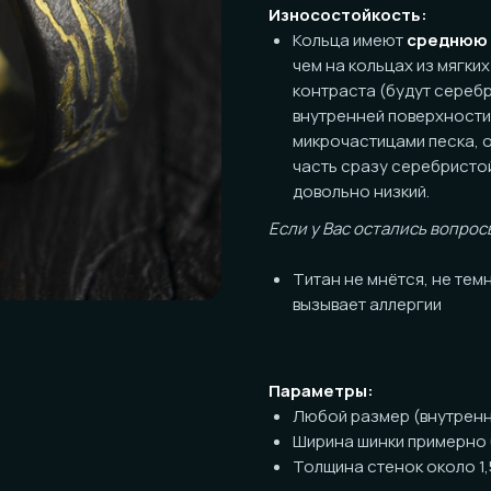
Кольца имеют
среднюю
износост
чем на кольцах из мягких металло
контраста (будут серебристыми н
внутренней поверхности со време
микрочастицами песка, оседающи
часть сразу серебристой). Потен
довольно низкий.
Если у Вас остались вопросы по пов
Титан не мнётся, не темнеет, ник
вызывает аллергии
Параметры:
Любой размер (внутренний диаме
Ширина шинки примерно 6мм
Толщина стенок около 1,5мм
Посадка:
Классическая (прямая) с обработ