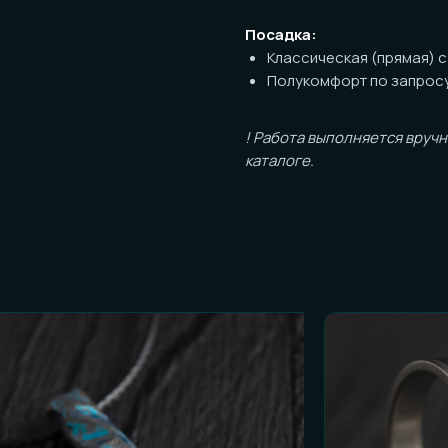
Полукомфорт по запросу (+1000р 
! Работа выполняется вручную, возм
каталоге.
ОСТЬ К ЗАКАЗУ
и честные ответы):