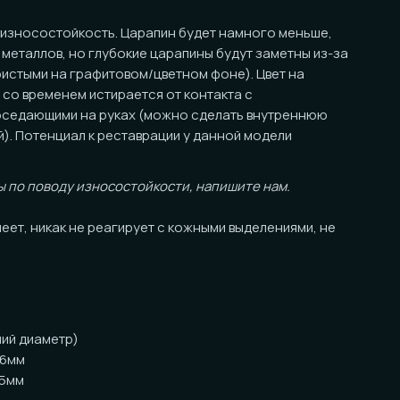
ойкость. Царапин будет намного меньше,
в, но глубокие царапины будут заметны из-за
а графитовом/цветном фоне). Цвет на
нем истирается от контакта с
ми на руках (можно сделать внутреннюю
циал к реставрации у данной модели
оду износостойкости, напишите нам.
ак не реагирует с кожными выделениями, не
тр)
анными краями.