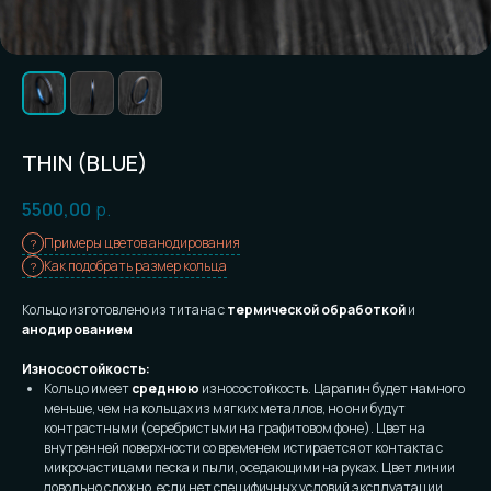
THIN (BLUE)
5500,00
р.
Примеры цветов анодирования
Как подобрать размер кольца
Кольцо изготовлено из титана с
термической обработкой
и
анодированием
Износостойкость:
Кольцо имеет
среднюю
износостойкость. Царапин будет намного
меньше, чем на кольцах из мягких металлов, но они будут
контрастными (серебристыми на графитовом фоне). Цвет на
внутренней поверхности со временем истирается от контакта с
микрочастицами песка и пыли, оседающими на руках. Цвет линии
довольно сложно, если нет специфичных условий эксплуатации