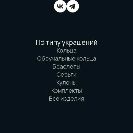
Вся информация о свойствах материалов
основана на физических законах. Никакой
магии. Только наука. И немного
искусства. И очень много терпения.
© 2016-2026 Arbor Manufactory.
ИП Карасёв И.Е.
Сайт разработан дровосеками