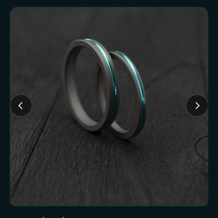
FAQ И ГОТОВНОСТЬ
К ЗАКАЗУ
Частые вопросы (и честные
ответы):
Доставляете ли
наложенным
платежом?
Нет. Работаем только по предоплате. Это
наш принцип и защита от недоразумений
с обеих сторон.