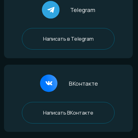
Титан
Стекло
Дерево и смола
Комбинированные
Материалы и технологии
Всё о титане
Процесс анодирования
Природные материалы
Уникальная технология
Эксклюзивные процессы
Покупателям
Доставка и оплата
Определение размера
Гарантии качества
Уход за изделиями