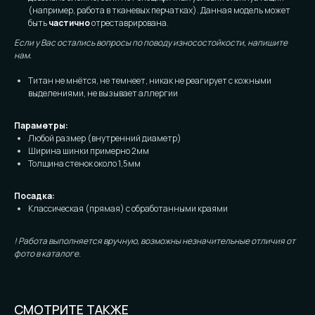
(например, работа в тканевых перчатках). Данная модель может
быть
частично
отреставрирована.
Если у Вас остались вопросы по поводу износостойкости, напишите
нам.
Титан не мнётся, не темнеет, никак не реагирует с кожными
выделениями, не вызывает аллергии
Параметры:
Любой размер (внутренний диаметр)
Ширина шинки примерно 2мм
Толщина стенок около 1,5мм
Посадка:
Классическая (прямая) с обработанными краями
! Работа выполняется вручную, возможны незначительные отличия от
фото в каталоге.
СМОТРИТЕ ТАКЖЕ