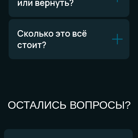
По типу украшений
Кольца
Обручальные кольца
Браслеты
Серьги
Кулоны
Комплекты
Все изделия
По материалам