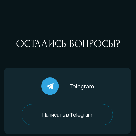
Комплекты
Все изделия
По материалам
Титан
Стекло
Дерево и смола
Комбинированные
Материалы и технологии
Всё о титане
Процесс анодирования
Природные материалы
Уникальная технология
Эксклюзивные процессы