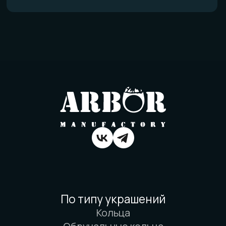
Политика конфиденциальности
Договор оферты
Товарный знак
Вся информация о свойствах материалов
основана на физических законах. Никакой
магии. Только наука. И немного
искусства. И очень много терпения.
© 2016-2026 Arbor Manufactory.
ИП Карасёв И.Е.
Сайт разработан дровосеками