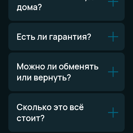
Читать FAQ
По типу украшений
Кольца
Обручальные кольца
Браслеты
Серьги
Кулоны