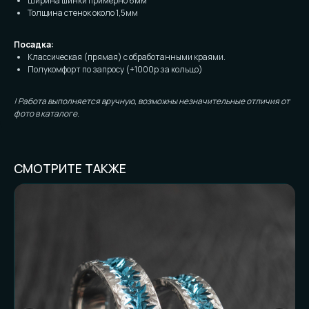
Ширина шинки примерно 6мм
Толщина стенок около 1,5мм
Посадка:
Классическая (прямая) с обработанными краями.
Полукомфорт по запросу (+1000р за кольцо)
! Работа выполняется вручную, возможны незначительные отличия от
фото в каталоге.
СМОТРИТЕ ТАКЖЕ
FAQ И ГОТОВНОСТЬ
К ЗАКАЗУ
Частые вопросы (и честные
ответы):