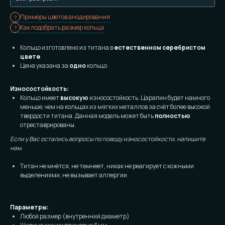
Примеры цветов анодирования
Как подобрать размер кольца
Кольцо изготовлено из титана в
естественном серебристом
цвете
Цена указана за
одно
кольцо
Износостойкость:
Кольцо имеет
высокую
износостойкость. Царапин будет намного
меньше, чем на кольцах из мягких металлов за счёт более высокой
твердости титана. Данная модель может быть
полностью
отреставрированы.
Если у Вас остались вопросы по поводу износостойкости, напишите
нам.
Титан не мнётся, не темнеет, никак не реагирует с кожными
выделениями, не вызывает аллергии
Параметры:
Любой размер (внутренний диаметр)