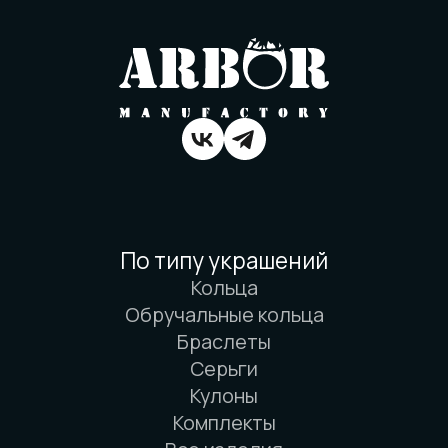
Политика конфиденциальности
Договор оферты
Товарный знак
Вся информация о свойствах материалов
основана на физических законах. Никакой
магии. Только наука. И немного
искусства. И очень много терпения.
© 2016-2026 Arbor Manufactory.
ИП Карасёв И.Е.
Сайт разработан дровосеками