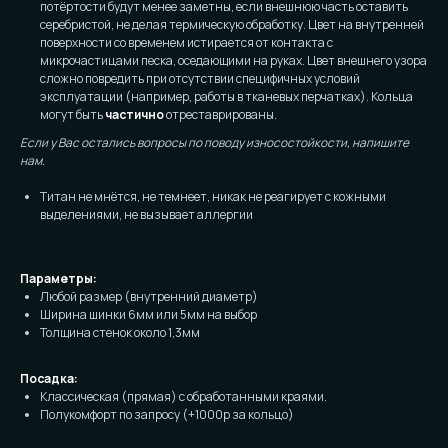
потёртости будут менее заметны, если внешнюю часть оставить
серебристой, не делая термическую обработку. Цвет на внутренней
поверхности со временем истирается от контакта с
микрочастицами песка, оседающими на руках. Цвет внешнего узора
сложно повредить при отсутствии специфичных условий
эксплуатации (например, работы в тканевых перчатках). Кольца
могут быть
частично
отреставрированы.
Если у Вас остались вопросы по поводу износостойкости, напишите
нам.
Титан не мнётся, не темнеет, никак не реагирует с кожными
выделениями, не вызывает аллергии
Параметры:
Любой размер (внутренний диаметр)
Ширина шинки 6мм или 5мм на выбор
Толщина стенок около 1,3мм
Посадка:
Классическая (прямая) с обработанными краями.
Полукомфорт по запросу (+1000р за кольцо)