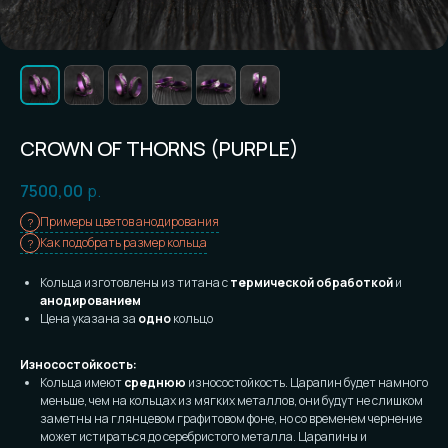
CROWN OF THORNS (PURPLE)
7500,00
р.
Примеры цветов анодирования
Как подобрать размер кольца
Кольца изготовлены из титана с
термической обработкой
и
анодированием
Цена указана за
одно
кольцо
Износостойкость:
Кольца имеют
среднюю
износостойкость. Царапин будет намного
меньше, чем на кольцах из мягких металлов, они будут не слишком
заметны на глянцевом графитовом фоне, но со временем чернение
может истираться до серебристого металла. Царапины и