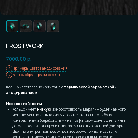
FROSTWORK
7000,00
р.
Примеры цветов анодирования
Как подобрать размер кольца
Кольцо изготовлено из титана с
термической обработкой
и
анодированием
Износостойкость:
Кольцо имеет
низкую
износостойкость. Царапин будет намного
меньше, чем на кольцах из мягких металлов, но они будут
контрастными (серебристыми на графитовом фоне). Цвет линий
довольно сложно повредить из-за сильно выраженной фактуры.
Цвет на внутренней поверхности со временем истирается от
контакта с микрочастицами песка, оседающими на руках.