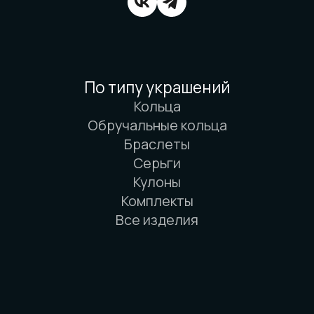
Вся информация о свойствах материалов
основана на физических законах. Никакой
магии. Только наука. И немного
искусства. И очень много терпения.
© 2016-2026 Arbor Manufactory.
ИП Карасёв И.Е.
Сайт разработан дровосеками