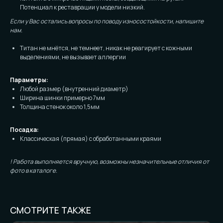
Потенциал к реставрации у модели низкий.
Если у Вас остались вопросы по поводу износостойкости, напишите
нам.
Титан не мнётся, не темнеет, никак не реагирует с кожными
выделениями, не вызывает аллергии
Параметры:
Любой размер (внутренний диаметр)
Ширина шинки примерно 7мм
Толщина стенок около 1,5мм
Посадка:
Классическая (прямая) с обработанными краями
! Работа выполняется вручную, возможны незначительные отличия от
фото в каталоге.
СМОТРИТЕ ТАКЖЕ