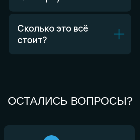
По типу украшений
Кольца
Обручальные кольца
Браслеты
Серьги
Кулоны
Комплекты
Все изделия
По материалам
Титан