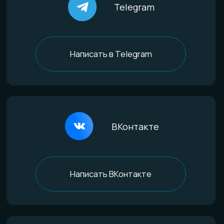
Стекло
Дерево и смола
Комбинированные
Материалы и технологии
Всё о титане
Процесс анодирования
Природные материалы
Уникальная технология
Эксклюзивные процессы
Покупателям
Доставка и оплата
Определение размера
Гарантии качества
Уход за изделиями
FAQ