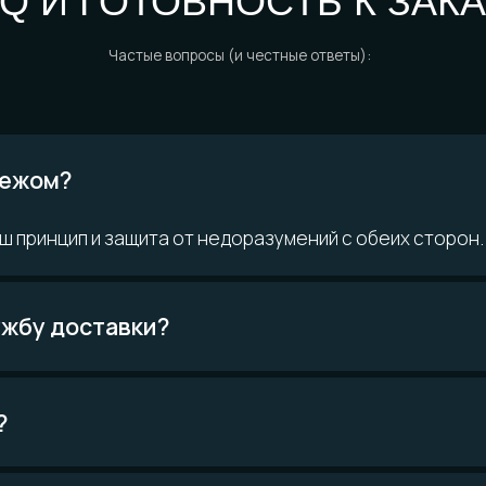
ом?
 ВОПРОСЫ?
ринцип и защита от недоразумений с обеих сторон.
Возможно,
кте
ответ уже есть
у доставки?
Читать FAQ
материалам
Покупателям
О компании
н
Доставка и
История мастерской
ло
оплата
Наши
о и смола
Определение размера
технологии
инированные
Гарантии
Команда
качества
Контакты
Уход за изделиями
FAQ
Отзывы