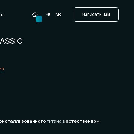
C
изованного
титана в
естественном