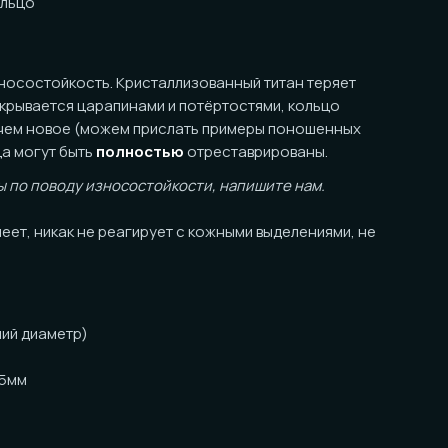
ость. Кристаллизованный титан теряет
я царапинами и потёртостями, кольцо
ое (можем прислать примеры поношенных
быть
полностью
отреставрированы.
оду износостойкости, напишите нам.
ак не реагирует с кожными выделениями, не
тр)
танными краями
ожны незначительные отличия от фото в