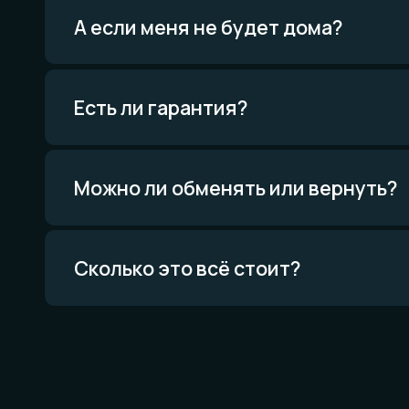
Мат
и те
Можно ли обменять или вернуть?
Всё о
Проце
Приро
Уника
Экскл
Сколько это всё стоит?
Политика конфиденциальности
Договор оферты
Товарный знак
Вся информация о свойствах материалов основана на физических законах.
Никакой магии. Только наука. И немного искусства. И очень много терпения.