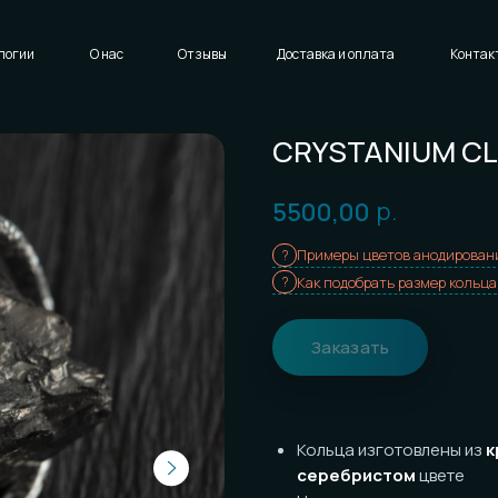
Написать нам
Доставка и оплата
Контакты
CRYSTANIUM CLASSI
р.
5500,00
Примеры цветов анодирования
Как подобрать размер кольца
Заказать
Кольца изготовлены из
кристалл
серебристом
цвете
Цена указана за
одно
кольцо