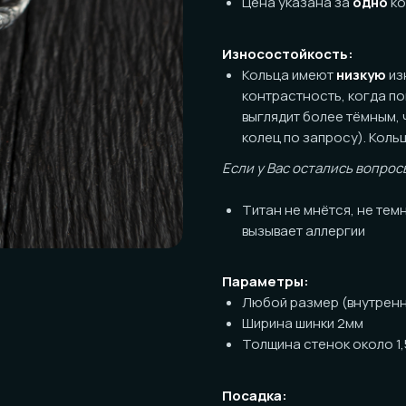
Износостойкость:
Кольца имеют
низкую
износостойк
контрастность, когда покрываетс
выглядит более тёмным, чем нов
колец по запросу). Кольца могут 
Если у Вас остались вопросы по пов
Титан не мнётся, не темнеет, ник
вызывает аллергии
Параметры:
Любой размер (внутренний диаме
Ширина шинки 2мм
Толщина стенок около 1,5мм
Посадка:
Классическая (прямая) с обрабо
! Работа выполняется вручную, возм