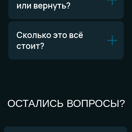
По типу украшений
Кольца
Обручальные кольца
Браслеты
Серьги
Кулоны
Комплекты
Все изделия
По материалам