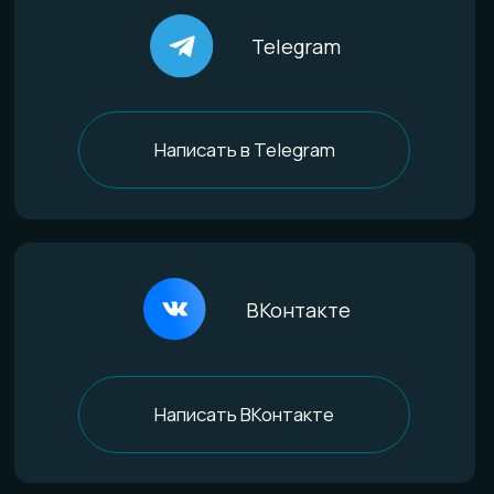
Титан
Стекло
Дерево и смола
Комбинированные
Материалы и технологии
Всё о титане
Процесс анодирования
Природные материалы
Уникальная технология
Эксклюзивные процессы
Покупателям
Доставка и оплата
Определение размера
Гарантии качества
Уход за изделиями