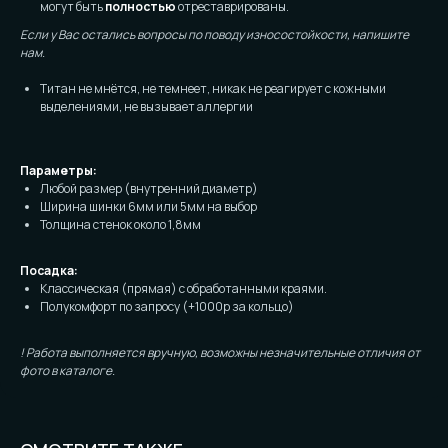
могут быть
полностью
отреставрированы.
Если у Вас остались вопросы по поводу износостойкости, напишите
нам.
Титан не мнётся, не темнеет, никак не реагирует с кожными
выделениями, не вызывает аллергии
Параметры:
Любой размер (внутренний диаметр)
Ширина шинки 6мм или 5мм на выбор
Толщина стенок около 1,8мм
Посадка:
Классическая (прямая) с обработанными краями.
Полукомфорт по запросу (+1000р за кольцо)
! Работа выполняется вручную, возможны незначительные отличия от
фото в каталоге.