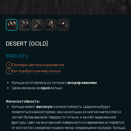
DESERT (GOLD)
8500,00
р.
Примеры цветов анодирования
Как подобрать размер кольца
Кольца изготовлены из титана с
анодированием
Цена указана за
одно
кольцо
Износостойкость:
Кольца имеют
высокую
износостойкость. Царапины будут
появляться намного реже, чем на кольцах из мягких металлов (и
за счёт более высокой твердости титана, и за счёт выраженной
фактуры. Цвет на внутренней поверхности со временем истирается
от контакта с микрочастицами песка, оседающими на руках. Кольца