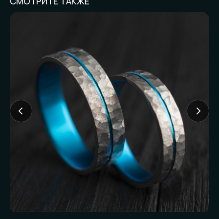
СМОТРИТЕ ТАКЖЕ
FAQ И ГОТОВНОСТЬ
К ЗАКАЗУ
Частые вопросы (и честные
ответы):
Доставляете ли
наложенным
платежом?
Нет. Работаем только по предоплате. Это
наш принцип и защита от недоразумений
с обеих сторон.