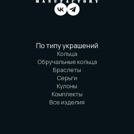
Вся информация о свойствах материалов
основана на физических законах. Никакой
магии. Только наука. И немного
искусства. И очень много терпения.
© 2016-2026 Arbor Manufactory.
ИП Карасёв И.Е.
Сайт разработан дровосеками