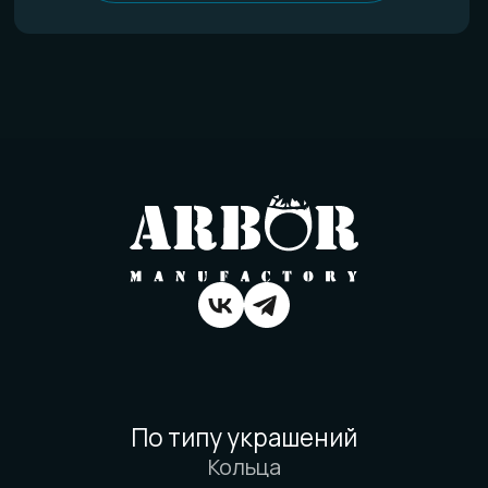
Политика конфиденциальности
Договор оферты
Товарный знак
Вся информация о свойствах материалов
основана на физических законах. Никакой
магии. Только наука. И немного
искусства. И очень много терпения.
© 2016-2026 Arbor Manufactory.
ИП Карасёв И.Е.
Сайт разработан дровосеками