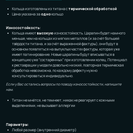
Кольца изготовлены из титана с
термической обработкой
Цена указана за
одно
кольцо
Износостойкость:
Кольца имеют
высокую
износостойкость. Царапин будет намного
меньше, чем на кольцах из мягких металлов (и за счёт большей
твёрдости титана, и за счёт выраженной фактуры), они будут в
основном появляться на выпуклых частях фактуры, которая уже
имеет патинирование. Новые царапины будут вписываться в
концепцию уже "состаренных" при изготовлении колец. Потенциал
к реставрации у модели довольно низкий, повторная термическая
обработка невозможна, по каждому дефекту нужно
консультироваться индивидуально.
Если у Вас остались вопросы по поводу износостойкости, напишите
нам.
Титан не мнётся, не темнеет, никак не реагирует с кожными
выделениями, не вызывает аллергии
Параметры:
Любой размер (внутренний диаметр)