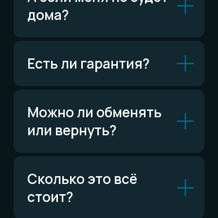
Читать FAQ
По типу украшений
Кольца
Обручальные кольца
Браслеты
Серьги
Кулоны