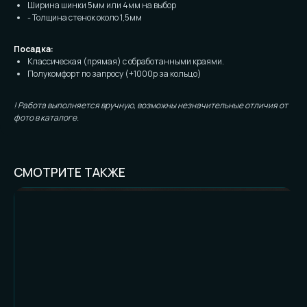
Ширина шинки 5мм или 4мм на выбор
- Толщина стенок около 1,5мм
Посадка:
Классическая (прямая) с обработанными краями.
Полукомфорт по запросу (+1000р за кольцо)
! Работа выполняется вручную, возможны незначительные отличия от
фото в каталоге.
СМОТРИТЕ ТАКЖЕ
FAQ И ГОТОВНОСТЬ
К ЗАКАЗУ
Частые вопросы (и честные
ответы):