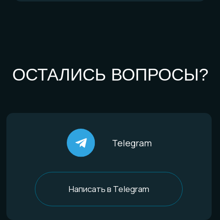
Комплекты
Все изделия
По материалам
Титан
Стекло
Дерево и смола
Комбинированные
Материалы и технологии
Всё о титане
Процесс анодирования
Природные материалы
Уникальная технология
Эксклюзивные процессы