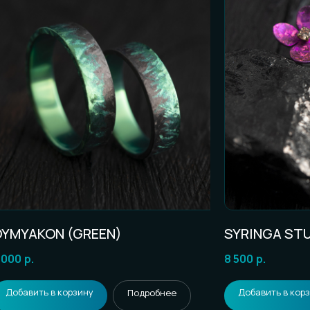
ОСТЬ К ЗАКАЗУ
и честные ответы):
YMYAKON (GREEN)
SYRINGA ST
 000
р.
8 500
р.
Добавить в корзину
Добавить в кор
Подробнее