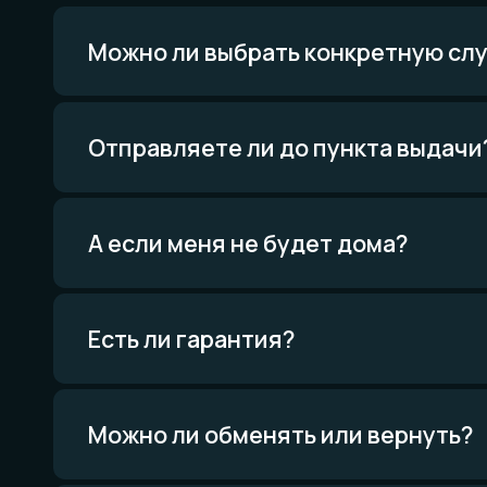
Отправляете ли до пункта выдачи?
Написать в Telegram
Написать ВКонтакте
А если меня не будет дома?
По типу украшений
По 
Кольца
Тита
Есть ли гарантия?
Обручальные кольца
Стек
Браслеты
Дерев
Серьги
Комб
Кулоны
Комплекты
Все изделия
Можно ли обменять или вернуть?
Мат
и те
Всё о
Проце
Сколько это всё стоит?
Приро
Уника
Экскл
Политика конфиденциальности
Договор оферты
Товарный знак