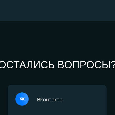
Сайт разработан дровосеками
© 2016-2026 Arbor Manufactory. ИП Карасёв И.Е.