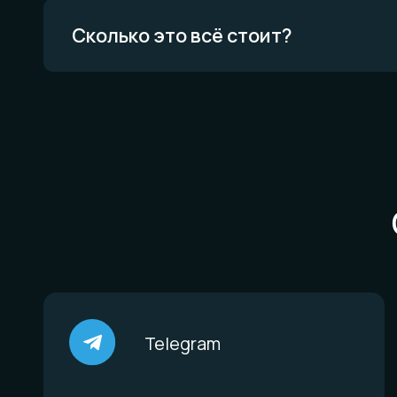
Вся информация о свойствах материалов основана на физических законах.
Никакой магии. Только наука. И немного искусства. И очень много терпения.