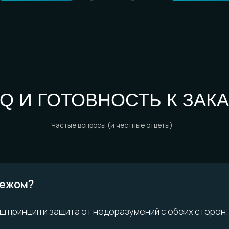
ом?
ринцип и защита от недоразумений с обеих сторон.
 ВОПРОСЫ?
у доставки?
Возможно,
кте
ответ уже есть